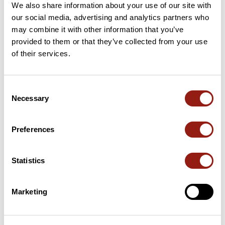
We also share information about your use of our site with
our social media, advertising and analytics partners who
24 km
Col des Réchats
512 m
may combine it with other information that you’ve
provided to them or that they’ve collected from your use
32 km
Col de la Chaudière
1047 m
of their services.
34 km
Col de Gourdon
953 m
Consent
56 km
Col de Lunel
409 m
Necessary
Selection
Puertos extraídos del catálogo del Club des Cent Cols
Preferences
Resumen
Statistics
Descubre este recorrido de bicicleta de 69,1 km cerca de Crest.
Presenta un desnivel acumulado de más de 1100m. Calcula
unas 3 horas y 25 minutos para completar esta ruta.
Marketing
Fecha de creación del recorrido: 28 de enero de 2012 19:40:45.
Última actualización de la ficha de ruta: 28 de enero de 2012 19:40:45.