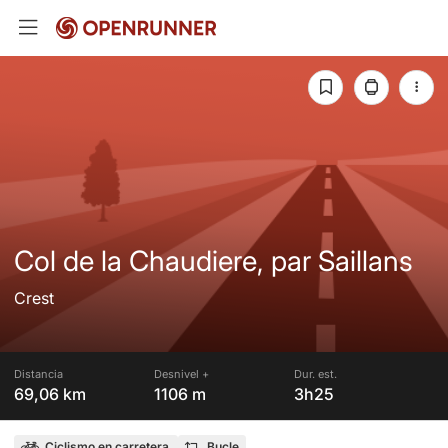
Col de la Chaudiere, par Saillans
Crest
Distancia
Desnivel +
Dur. est.
69,06 km
1106 m
3h25
Ciclismo en carretera
Bucle