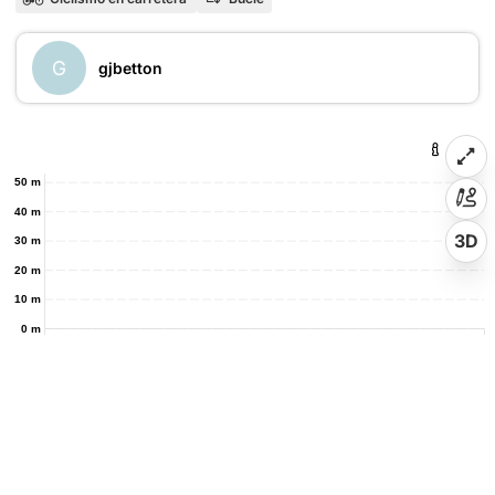
G
gjbetton
50 m
40 m
3D
30 m
20 m
10 m
0 m