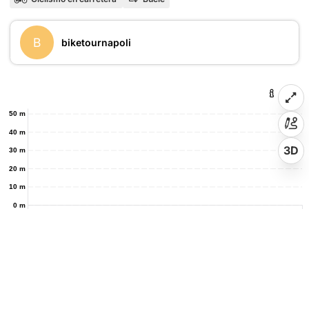
B
biketournapoli
50 m
40 m
3D
30 m
20 m
10 m
0 m