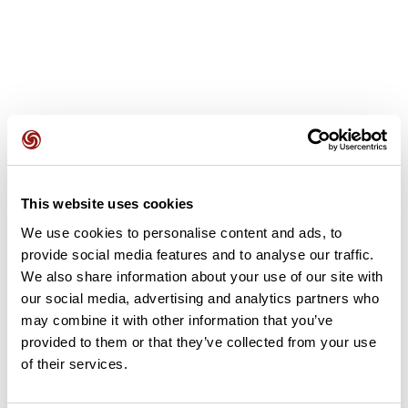
Opiniones de los usuarios
This website uses cookies
Este recorrido aún no contiene opiniones. ¿Ya lo has
We use cookies to personalise content and ads, to
completado? ¡Deja la primera opinión!
provide social media features and to analyse our traffic.
We also share information about your use of our site with
our social media, advertising and analytics partners who
Añadir una opinión
may combine it with other information that you’ve
provided to them or that they’ve collected from your use
of their services.
Resumen