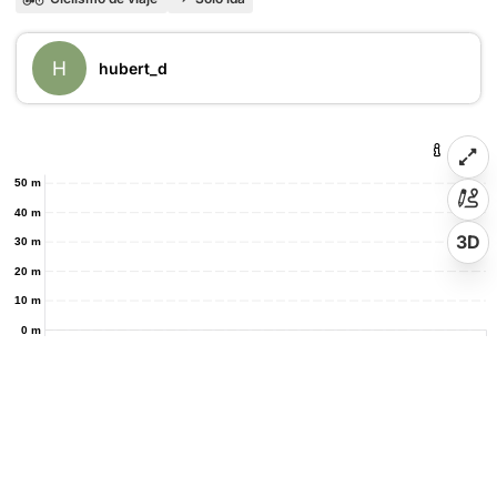
H
hubert_d
50 m
40 m
3D
30 m
20 m
10 m
0 m