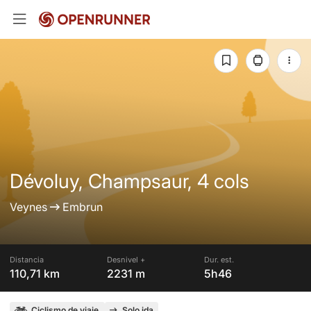
Dévoluy, Champsaur, 4 cols
Veynes
Embrun
Distancia
Desnivel +
Dur. est.
110,71 km
2231 m
5h46
Ciclismo de viaje
Solo ida