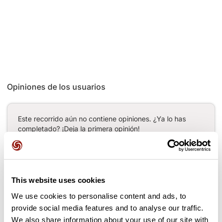
Opiniones de los usuarios
Este recorrido aún no contiene opiniones. ¿Ya lo has
completado? ¡Deja la primera opinión!
Añadir una opinión
This website uses cookies
We use cookies to personalise content and ads, to
provide social media features and to analyse our traffic.
Puertos a lo largo de la ruta
We also share information about your use of our site with