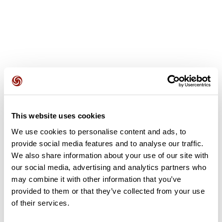
Opiniones de los usuarios
This website uses cookies
Este recorrido aún no contiene opiniones. ¿Ya lo has
completado? ¡Deja la primera opinión!
We use cookies to personalise content and ads, to
provide social media features and to analyse our traffic.
We also share information about your use of our site with
our social media, advertising and analytics partners who
Añadir una opinión
may combine it with other information that you’ve
provided to them or that they’ve collected from your use
of their services.
Resumen