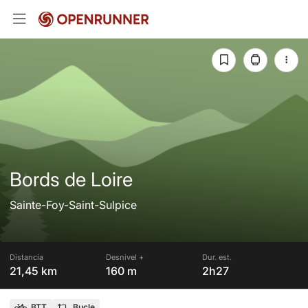
Bords de Loire
Sainte-Foy-Saint-Sulpice
Distancia
Desnivel +
Dur. est.
21,45 km
160 m
2h27
BTT
Bucle