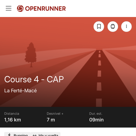
Course 4 - CAP
La Ferté-Macé
Distancia
Desnivel +
Dur. est.
1,16 km
7 m
09min
Running
Ida y vuelta