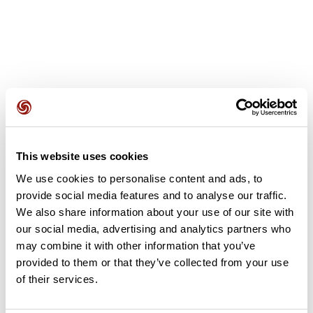
Opiniones de los usuarios
This website uses cookies
Este recorrido aún no contiene opiniones. ¿Ya lo has
We use cookies to personalise content and ads, to
completado? ¡Deja la primera opinión!
provide social media features and to analyse our traffic.
We also share information about your use of our site with
our social media, advertising and analytics partners who
Añadir una opinión
may combine it with other information that you’ve
provided to them or that they’ve collected from your use
of their services.
Resumen