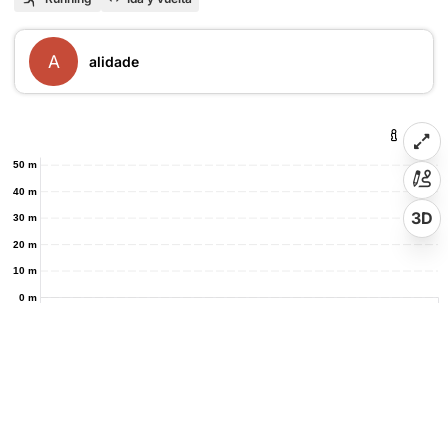
A
alidade
50 m
40 m
3D
30 m
20 m
10 m
0 m