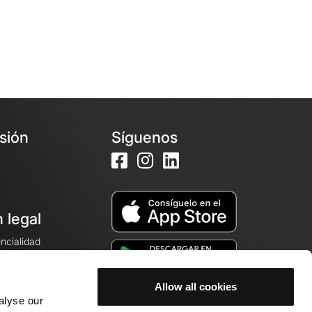
esión
Síguenos
 legal
encialidad
ales de venta
Allow all cookies
alyse our
cookies