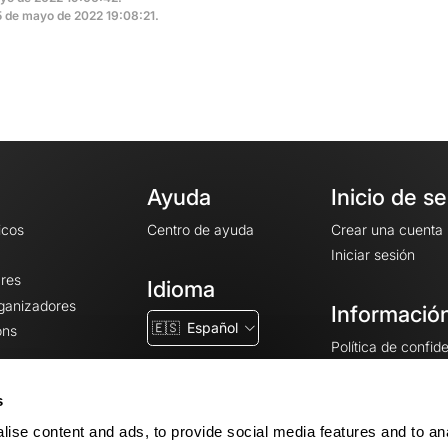
 15 de mayo de 2022 19:08:21.
Ayuda
Inicio de s
icos
Centro de ayuda
Crear una cuenta
Iniciar sesión
ares
Idioma
rganizadores
Información
🇪🇸
Español
ons
Política de confid
Condiciones gener
CGU
s
Avisos legales
ise content and ads, to provide social media features and to an
Configuración de 