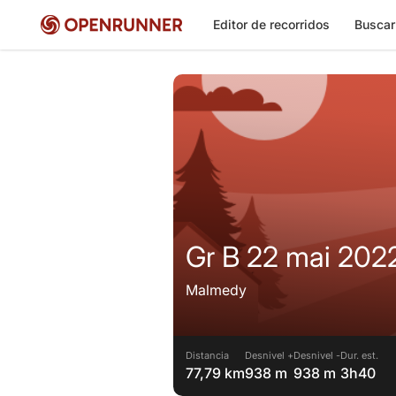
Editor de recorridos
Buscar
Gr B 22 mai 202
Malmedy
Distancia
Desnivel +
Desnivel -
Dur. est.
77,79 km
938 m
938 m
3h40