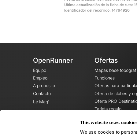
Última actualización de la ficha de ruta:
Identificador del recorrido: 14764920
OpenRunner
Ofertas
Equipo
Mapas base topográf
Empleo
Funciones
A proposito
Ofertas para particul
Contacto
Oferta de clubes y o
Oferta PRO Destinati
Le Mag'
Tarjeta regalo
This website uses cookie
We use cookies to personal