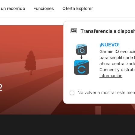
 un recorrido
Funciones
Oferta Explorer
Transferencia a dispos
¡NUEVO!
Garmin IQ evoluci
para simplificarle
ahora centralizad
Connect y disfrut
información
2
No volver a mostrar este men