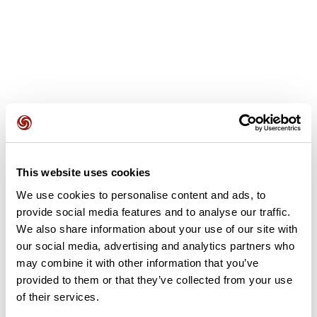
Opiniones de los usuarios
Este recorrido aún no contiene opiniones. ¿Ya lo has
This website uses cookies
completado? ¡Deja la primera opinión!
We use cookies to personalise content and ads, to
provide social media features and to analyse our traffic.
We also share information about your use of our site with
Añadir una opinión
our social media, advertising and analytics partners who
may combine it with other information that you’ve
provided to them or that they’ve collected from your use
of their services.
Resumen