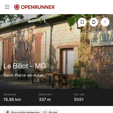
Le Billot - MG
Saint-Pierre-en-Auge
Distancia
Desnivel +
Dur. est.
19,86 km
337 m
5h51
Excursión pedestre
Bucle