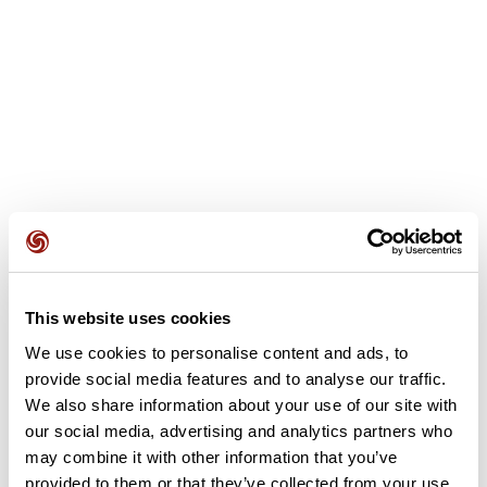
Opiniones de los usuarios
This website uses cookies
We use cookies to personalise content and ads, to
provide social media features and to analyse our traffic.
Este recorrido aún no contiene opiniones. ¿Ya lo has
We also share information about your use of our site with
completado? ¡Deja la primera opinión!
our social media, advertising and analytics partners who
may combine it with other information that you’ve
provided to them or that they’ve collected from your use