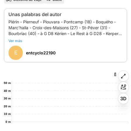
Unas palabras del autor
Plérin - Plerneuf - Plouvara - Pontcamp (18) - Boquého -
Marc’halla - Croix-des-Maisons (27) - St-Péver (31) -
Bourbriac (40) - à G D8 Kérien - Le Rest à G D28 - Kerpert
- St-Gilles-Pligeaux (61) - La Clarté - D4 St-Connan -
Ver más
Seven-Léhart (67) - St-Gildas - Le Fœil - St-Donnan (85) -
E
entcyclo22190
50 m
40 m
3D
30 m
20 m
10 m
0 m