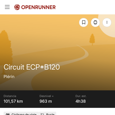
Circuit ECP*B120
Plérin
Distancia
Desnivel +
Dur. est.
101,57 km
963 m
4h38
Ciclismo de viaje
Bucle