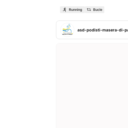
Running
Bucle
asd-podisti-masera-di-p