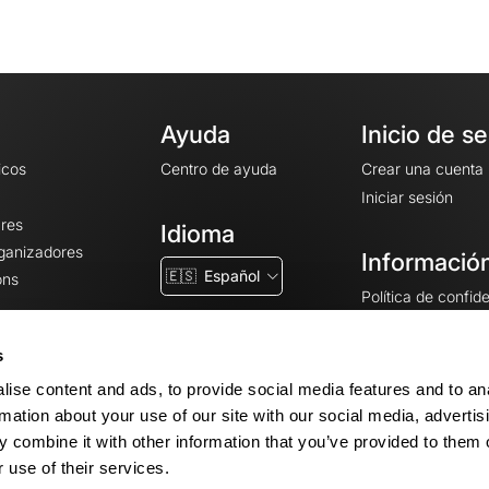
Ayuda
Inicio de s
icos
Centro de ayuda
Crear una cuenta
Iniciar sesión
ares
Idioma
rganizadores
Información
🇪🇸
Español
ons
Política de confid
Condiciones gener
CGU
s
Avisos legales
ise content and ads, to provide social media features and to an
Configuración de 
rmation about your use of our site with our social media, advertis
 combine it with other information that you’ve provided to them o
 use of their services.