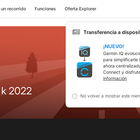
 un recorrido
Funciones
Oferta Explorer
Transferencia a dispos
¡NUEVO!
Garmin IQ evoluci
para simplificarle
ahora centralizad
Connect y disfrut
información
 k 2022
No volver a mostrar este men