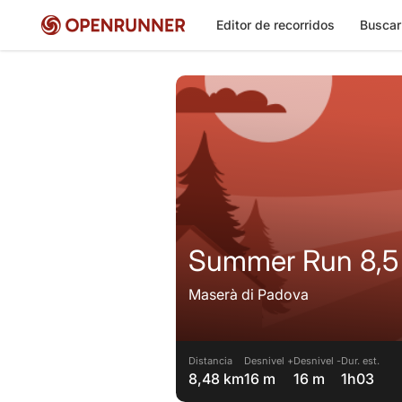
Editor de recorridos
Buscar
Summer Run 8,5
Maserà di Padova
Distancia
Desnivel +
Desnivel -
Dur. est.
8,48 km
16 m
16 m
1h03