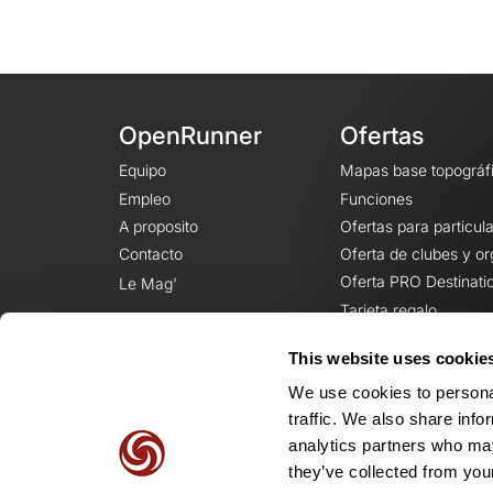
OpenRunner
Ofertas
Equipo
Mapas base topográf
Empleo
Funciones
A proposito
Ofertas para particul
Contacto
Oferta de clubes y o
Oferta PRO Destinati
Le Mag'
Tarjeta regalo
This website uses cookie
We use cookies to personal
traffic. We also share info
analytics partners who may
they’ve collected from your