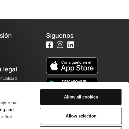
esión
Síguenos
 legal
encialidad
ales de venta
Allow all cookies
alyse our
cookies
ing and
Allow selection
r that