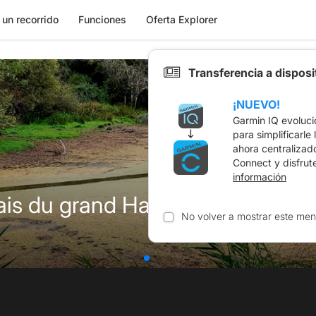
 un recorrido
Funciones
Oferta Explorer
Transferencia a dispos
¡NUEVO!
Garmin IQ evoluci
para simplificarle
ahora centralizad
Connect y disfrut
información
ais du grand Hazé - MG
No volver a mostrar este men