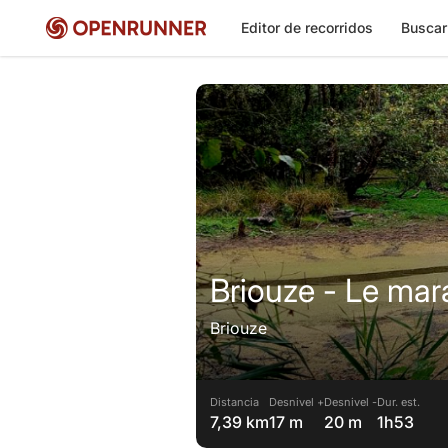
Editor de recorridos
Buscar
Briouze - Le mar
Briouze
Distancia
Desnivel +
Desnivel -
Dur. est.
7,39 km
17 m
20 m
1h53