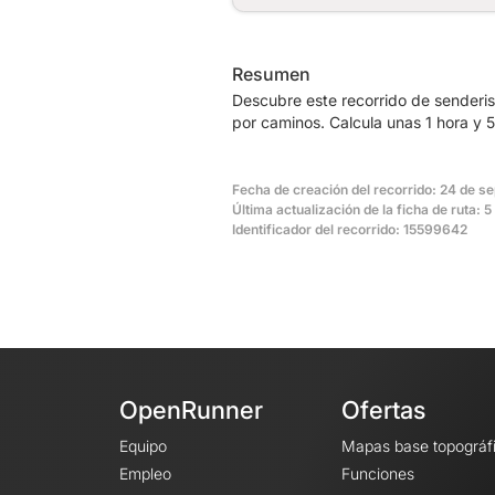
Resumen
Descubre este recorrido de senderis
por caminos. Calcula unas 1 hora y 
Fecha de creación del recorrido: 24 de s
Última actualización de la ficha de ruta:
Identificador del recorrido: 15599642
OpenRunner
Ofertas
Equipo
Mapas base topográf
Empleo
Funciones