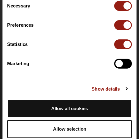
Necessary
Selection
Mapas base topográficos
Funciones
Preferences
Ofertas para particulares
Oferta de clubes y organizadores
Oferta PRO Destinations
Statistics
Tarjeta regalo
Ayuda
Marketing
Centro de ayuda
Idioma
Show details
🇪🇸
Español
Allow all cookies
Inicio de sesión
Crear una cuenta
Allow selection
Iniciar sesión