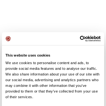
Opiniones de los usuarios
This website uses cookies
Este recorrido aún no contiene opiniones. ¿Ya lo has
completado? ¡Deja la primera opinión!
We use cookies to personalise content and ads, to
provide social media features and to analyse our traffic.
We also share information about your use of our site with
our social media, advertising and analytics partners who
Añadir una opinión
may combine it with other information that you’ve
provided to them or that they’ve collected from your use
of their services.
Resumen