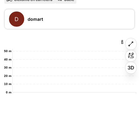
D
domart
50 m
40 m
3D
30 m
20 m
10 m
0 m