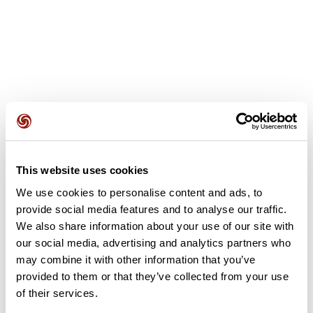
Opiniones de los usuarios
Este recorrido aún no contiene opiniones. ¿Ya lo has
This website uses cookies
completado? ¡Deja la primera opinión!
We use cookies to personalise content and ads, to
provide social media features and to analyse our traffic.
We also share information about your use of our site with
Añadir una opinión
our social media, advertising and analytics partners who
may combine it with other information that you’ve
provided to them or that they’ve collected from your use
of their services.
Resumen