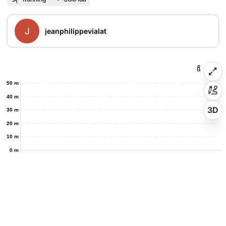
J
jeanphilippevialat
50 m
40 m
3D
30 m
20 m
10 m
0 m