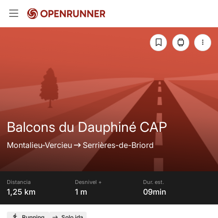
Balcons du Dauphiné CAP
Montalieu-Vercieu
Serrières-de-Briord
Distancia
Desnivel +
Dur. est.
1,25 km
1 m
09min
Running
Solo ida