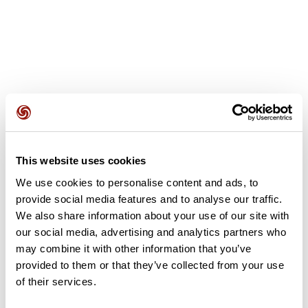
Opiniones de los usuarios
This website uses cookies
Este recorrido aún no contiene opiniones. ¿Ya lo has
completado? ¡Deja la primera opinión!
We use cookies to personalise content and ads, to
provide social media features and to analyse our traffic.
We also share information about your use of our site with
our social media, advertising and analytics partners who
Añadir una opinión
may combine it with other information that you’ve
provided to them or that they’ve collected from your use
of their services.
Resumen