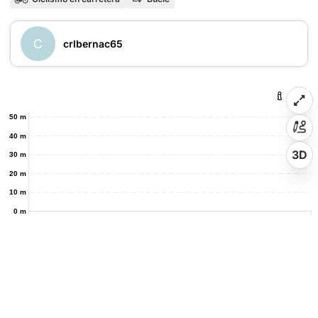
C
crlbernac65
50 m
40 m
3D
30 m
20 m
10 m
0 m