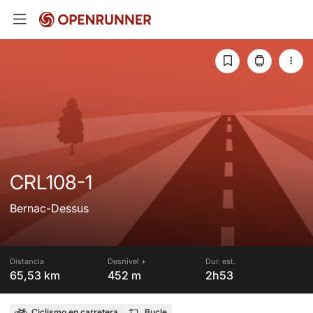
CRL108-1
Bernac-Dessus
Distancia
Desnivel +
Dur. est.
65,53 km
452 m
2h53
Ciclismo en carretera
Bucle