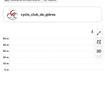
cyclo_club_de_gières
50 m
40 m
3D
30 m
20 m
10 m
0 m