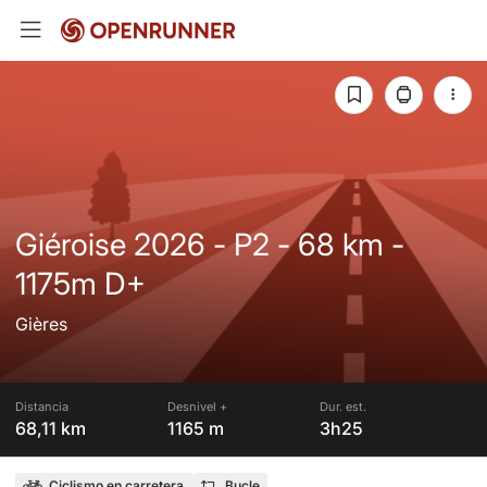
Giéroise 2026 - P2 - 68 km -
1175m D+
Gières
Distancia
Desnivel +
Dur. est.
68,11 km
1165 m
3h25
Ciclismo en carretera
Bucle