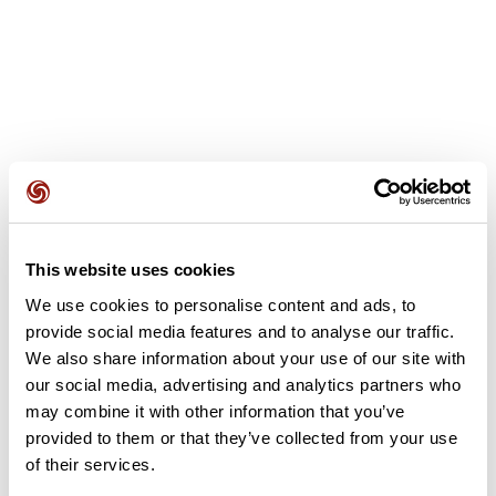
Opiniones de los usuarios
Este recorrido aún no contiene opiniones. ¿Ya lo has
This website uses cookies
completado? ¡Deja la primera opinión!
We use cookies to personalise content and ads, to
provide social media features and to analyse our traffic.
We also share information about your use of our site with
Añadir una opinión
our social media, advertising and analytics partners who
may combine it with other information that you’ve
provided to them or that they’ve collected from your use
of their services.
Resumen