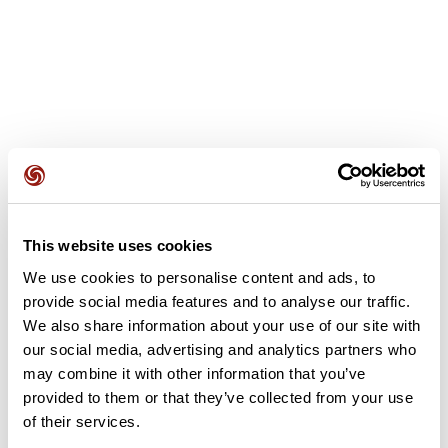
Opiniones de los usuarios
5,0
•
1 opiniones
This website uses cookies
Este recorrido aún no contiene opiniones. ¿Ya lo has
We use cookies to personalise content and ads, to
completado? ¡Deja la primera opinión!
provide social media features and to analyse our traffic.
We also share information about your use of our site with
our social media, advertising and analytics partners who
Añadir una opinión
may combine it with other information that you’ve
provided to them or that they’ve collected from your use
of their services.