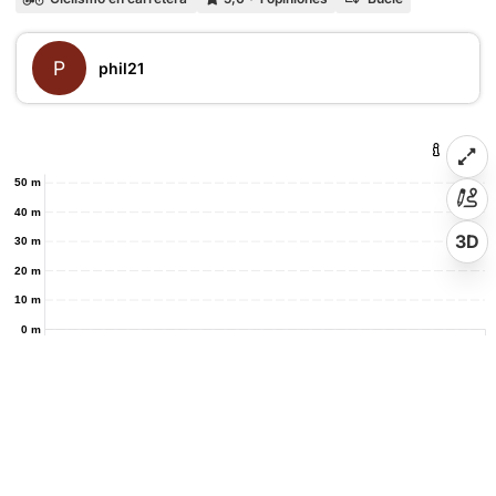
P
phil21
50 m
40 m
3D
30 m
20 m
10 m
0 m