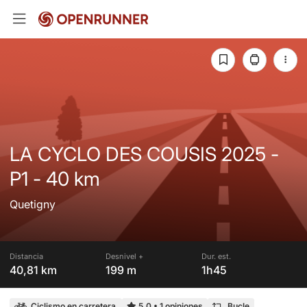
LA CYCLO DES COUSIS 2025 -
P1 - 40 km
Quetigny
Distancia
Desnivel +
Dur. est.
40,81 km
199 m
1h45
Ciclismo en carretera
5,0
•
1 opiniones
Bucle