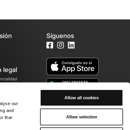
esión
Síguenos
 legal
encialidad
ales de venta
Allow all cookies
alyse our
cookies
ing and
Allow selection
r that