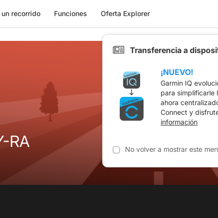
 un recorrido
Funciones
Oferta Explorer
Transferencia a dispos
¡NUEVO!
Garmin IQ evoluci
para simplificarle
ahora centralizad
Connect y disfrut
información
Y-RA
No volver a mostrar este men