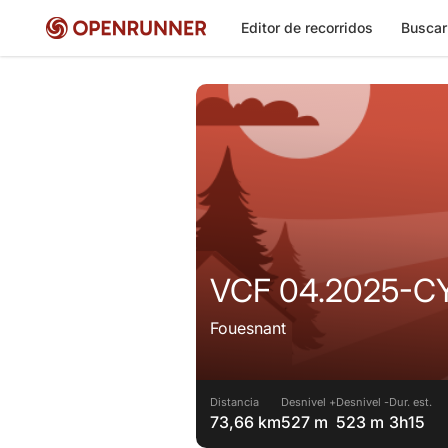
Editor de recorridos
Buscar
VCF 04.2025-C
Fouesnant
Distancia
Desnivel +
Desnivel -
Dur. est.
73,66 km
527 m
523 m
3h15