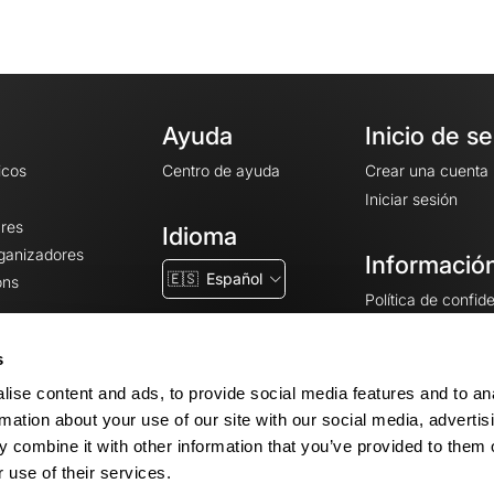
Ayuda
Inicio de s
icos
Centro de ayuda
Crear una cuenta
Iniciar sesión
ares
Idioma
rganizadores
Información
🇪🇸
Español
ons
Política de confid
Condiciones gener
CGU
s
Avisos legales
ise content and ads, to provide social media features and to an
Configuración de 
rmation about your use of our site with our social media, advertis
 combine it with other information that you’ve provided to them o
 use of their services.