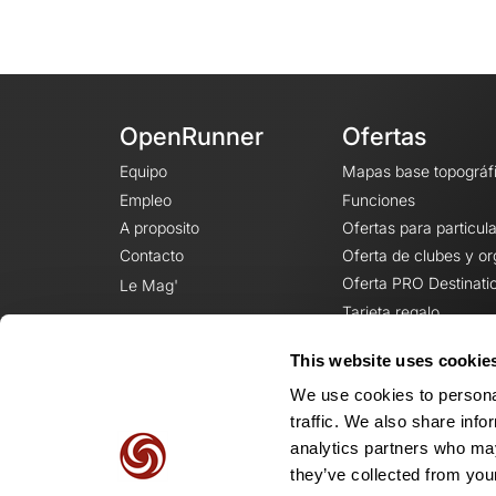
OpenRunner
Ofertas
Equipo
Mapas base topográf
Empleo
Funciones
A proposito
Ofertas para particul
Contacto
Oferta de clubes y o
Oferta PRO Destinati
Le Mag'
Tarjeta regalo
This website uses cookie
We use cookies to personal
traffic. We also share info
analytics partners who may
they’ve collected from your