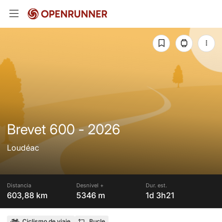
Brevet 600 - 2026
Loudéac
Distancia
Desnivel +
Dur. est.
603,88 km
5346 m
1d 3h21
Ciclismo de viaje
Bucle