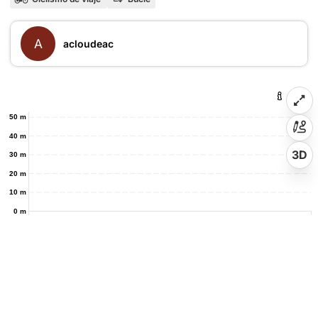
A
acloudeac
50 m
40 m
3D
30 m
20 m
10 m
0 m