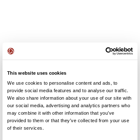
Opiniones de los usuarios
This website uses cookies
Este recorrido aún no contiene opiniones. ¿Ya lo has
completado? ¡Deja la primera opinión!
We use cookies to personalise content and ads, to
provide social media features and to analyse our traffic.
We also share information about your use of our site with
our social media, advertising and analytics partners who
Añadir una opinión
may combine it with other information that you’ve
provided to them or that they’ve collected from your use
of their services.
Resumen