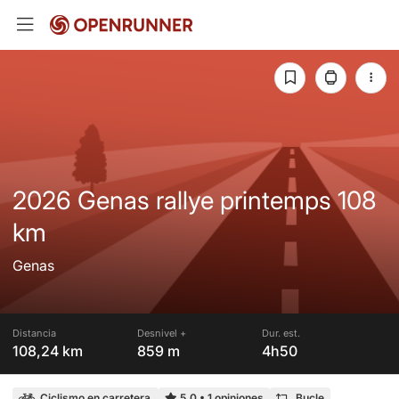
2026 Genas rallye printemps 108
km
Genas
Distancia
Desnivel +
Dur. est.
108,24 km
859 m
4h50
Ciclismo en carretera
5,0
•
1 opiniones
Bucle