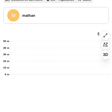
M
mathan
50 m
40 m
3D
30 m
20 m
10 m
0 m