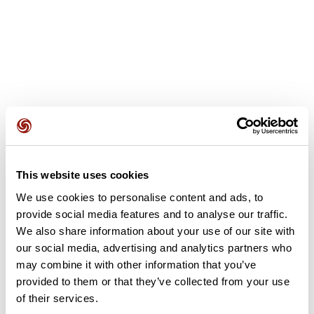
Opiniones de los usuarios
Ver todas las opiniones sobre
5,0
•
1 opiniones
This website uses cookies
26 abr. 2025
We use cookies to personalise content and ads, to
Cool
provide social media features and to analyse our traffic.
A
alban 78
We also share information about your use of our site with
our social media, advertising and analytics partners who
may combine it with other information that you’ve
Añadir una opinión
provided to them or that they’ve collected from your use
of their services.