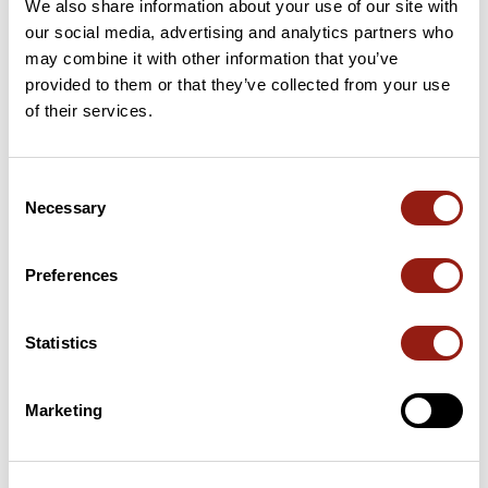
We also share information about your use of our site with
our social media, advertising and analytics partners who
23 km
Golet Géla
937 m
may combine it with other information that you’ve
provided to them or that they’ve collected from your use
28 km
Col de Belle Roche
1056 m
of their services.
40 km
Col de la Cheminée
925 m
Consent
Puertos extraídos del catálogo del Club des Cent Cols
Necessary
Selection
Resumen
Preferences
Descubre este recorrido de bicicleta de 61,3 km cerca de
Champagne-en-Valromey. Este recorrido transcurre únicamente
Statistics
por carreteras. Presenta un desnivel acumulado de más de
880m. Calcula unas 2 horas y 58 minutos para completar esta
ruta.
Marketing
Fecha de creación del recorrido: 12 de febrero de 2023 19:59:01.
Última actualización de la ficha de ruta: 17 de marzo de 2023 14:46:56.