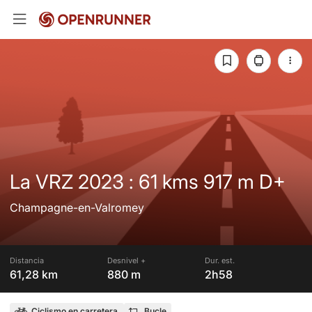
La VRZ 2023 : 61 kms 917 m D+
Champagne-en-Valromey
Distancia
Desnivel +
Dur. est.
61,28 km
880 m
2h58
Ciclismo en carretera
Bucle