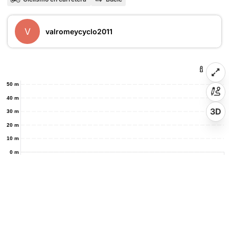
V
valromeycyclo2011
50 m
40 m
3D
30 m
20 m
10 m
0 m