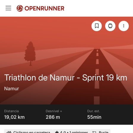
Triathlon de Namur - Sprint 19 km
Namur
Distancia
Desnivel +
Dur. est.
19,02 km
286 m
55min
Ciclismo en carretera
4,0
•
1 opiniones
Bucle