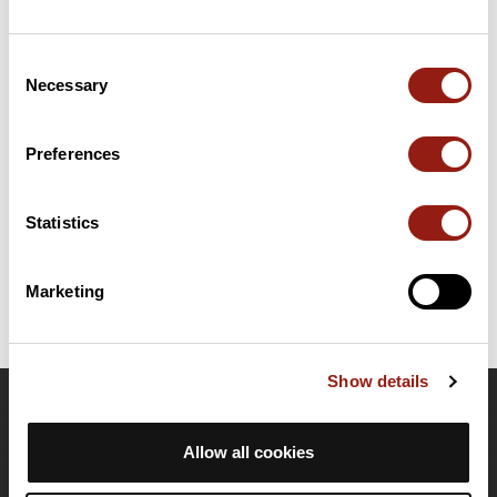
Resumen
Consent
Descubre este recorrido de bicicleta de 19 km cerca de Namur.
Necessary
Selection
Este recorrido transcurre durante 17,9 km por carreteras.
Presenta un desnivel acumulado de más de 280m. Calcula unas
55 minutos y 57 segundos para completar esta ruta.
Preferences
Fecha de creación del recorrido: 22 de febrero de 2023 15:17:28.
Statistics
Última actualización de la ficha de ruta: 11 de agosto de 2024 17:22:31.
Identificador del recorrido: 16248989
Marketing
Show details
OpenRunner
Allow all cookies
Equipo
Empleo