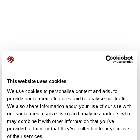
Opiniones de los usuarios
Ver todas las opiniones sobre
4,0
•
1 opiniones
11 ago. 2024
This website uses cookies
????????...mais Dur dur ????par cette
We use cookies to personalise content and ads, to
chaleur????????
provide social media features and to analyse our traffic.
We also share information about your use of our site with
C
christine44959
our social media, advertising and analytics partners who
may combine it with other information that you’ve
provided to them or that they’ve collected from your use
Añadir una opinión
of their services.