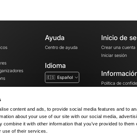
Ayuda
Inicio de s
icos
Centro de ayuda
Crear una cuenta
Iniciar sesión
ares
Idioma
rganizadores
Información
🇪🇸
Español
ons
Política de confid
Condiciones gener
CGU
s
Avisos legales
ise content and ads, to provide social media features and to an
Configuración de 
rmation about your use of our site with our social media, advertis
 combine it with other information that you’ve provided to them o
 use of their services.