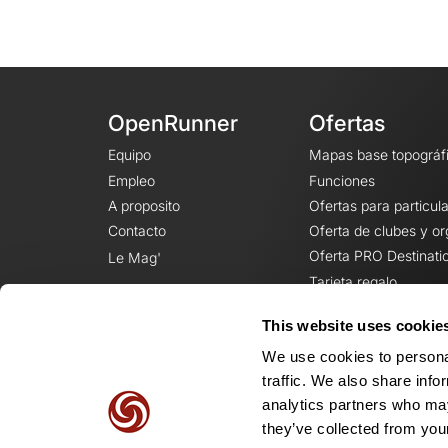
OpenRunner
Ofertas
Equipo
Mapas base topográf
Empleo
Funciones
A proposito
Ofertas para particul
Contacto
Oferta de clubes y o
Oferta PRO Destinati
Le Mag'
Tarjeta regalo
This website uses cookie
We use cookies to personal
traffic. We also share info
analytics partners who may
they’ve collected from your