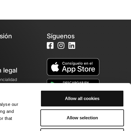
esión
Síguenos
 legal
encialidad
ales de venta
Allow all cookies
alyse our
cookies
ing and
Allow selection
r that