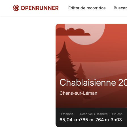
Editor de recorridos
Buscar
Chablaisienne 20
Chens-sur-Léman
Distancia
Desnivel +
Desnivel -
Dur. est.
65,04 km
765 m
764 m
3h03