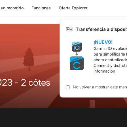
 un recorrido
Funciones
Oferta Explorer
Transferencia a dispos
¡NUEVO!
Garmin IQ evoluci
para simplificarle
ahora centralizad
Connect y disfrut
información
23 - 2 côtes
No volver a mostrar este men