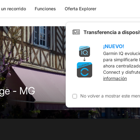
 un recorrido
Funciones
Oferta Explorer
Transferencia a dispos
¡NUEVO!
Garmin IQ evoluci
para simplificarle
ahora centralizad
Connect y disfrut
información
ge - MG
No volver a mostrar este men