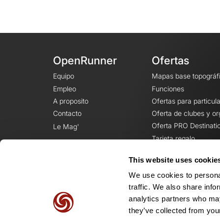
OpenRunner
Ofertas
Equipo
Mapas base topográf
Empleo
Funciones
A proposito
Ofertas para particul
Contacto
Oferta de clubes y o
Oferta PRO Destinati
Le Mag'
Tarjeta regalo
This website uses cookie
We use cookies to personal
traffic. We also share info
analytics partners who may
they’ve collected from your