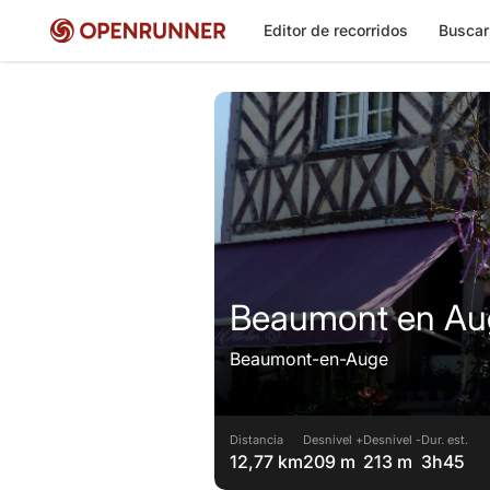
Editor de recorridos
Buscar
Beaumont en Au
Beaumont-en-Auge
Distancia
Desnivel +
Desnivel -
Dur. est.
12,77 km
209 m
213 m
3h45