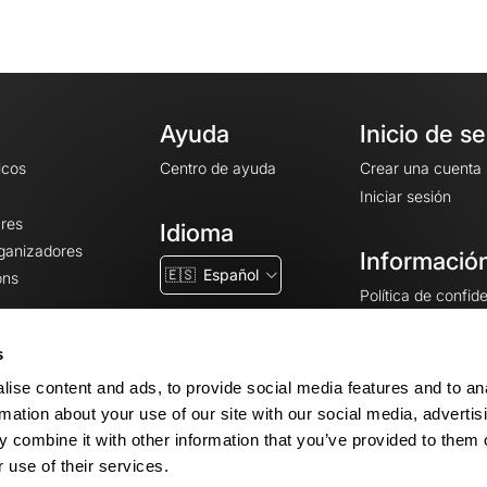
Ayuda
Inicio de s
icos
Centro de ayuda
Crear una cuenta
Iniciar sesión
ares
Idioma
rganizadores
Información
🇪🇸
Español
ons
Política de confid
Condiciones gener
CGU
s
Avisos legales
ise content and ads, to provide social media features and to an
Configuración de 
rmation about your use of our site with our social media, advertis
 combine it with other information that you’ve provided to them o
 use of their services.