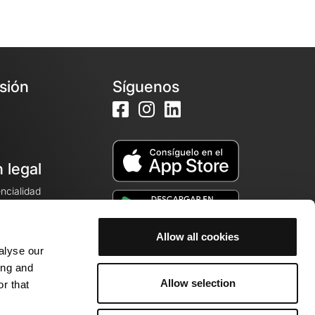
esión
Síguenos
 legal
encialidad
ales de venta
Allow all cookies
alyse our
cookies
ing and
Allow selection
r that