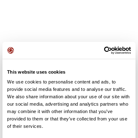
Opiniones de los usuarios
This website uses cookies
Este recorrido aún no contiene opiniones. ¿Ya lo has
completado? ¡Deja la primera opinión!
We use cookies to personalise content and ads, to
provide social media features and to analyse our traffic.
We also share information about your use of our site with
our social media, advertising and analytics partners who
Añadir una opinión
may combine it with other information that you’ve
provided to them or that they’ve collected from your use
of their services.
Resumen