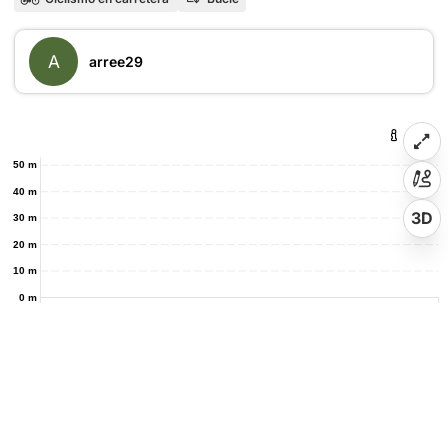
A
arree29
50 m
40 m
3D
30 m
20 m
10 m
0 m