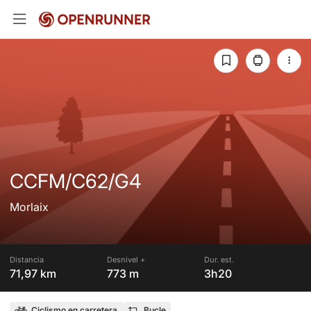
CCFM/C62/G4
Morlaix
Distancia
Desnivel +
Dur. est.
71,97 km
773 m
3h20
Ciclismo en carretera
Bucle