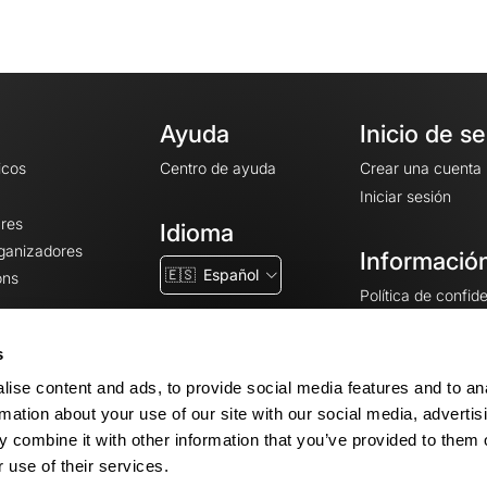
Ayuda
Inicio de s
icos
Centro de ayuda
Crear una cuenta
Iniciar sesión
ares
Idioma
rganizadores
Información
🇪🇸
Español
ons
Política de confid
Condiciones gener
CGU
s
Avisos legales
ise content and ads, to provide social media features and to an
Configuración de 
rmation about your use of our site with our social media, advertis
 combine it with other information that you’ve provided to them o
 use of their services.