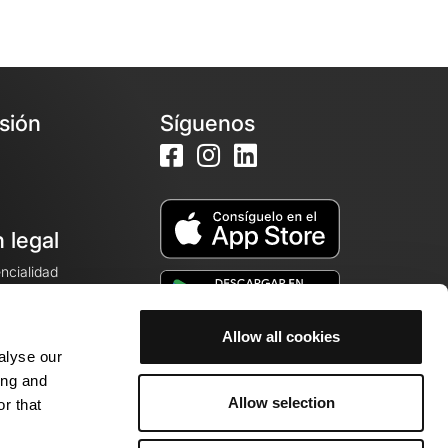
esión
Síguenos
 legal
encialidad
ales de venta
Allow all cookies
alyse our
cookies
ing and
Allow selection
r that