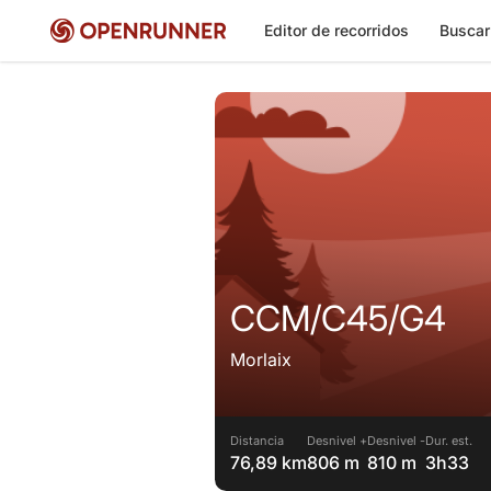
Editor de recorridos
Buscar
CCM/C45/G4
Morlaix
Distancia
Desnivel +
Desnivel -
Dur. est.
76,89 km
806 m
810 m
3h33