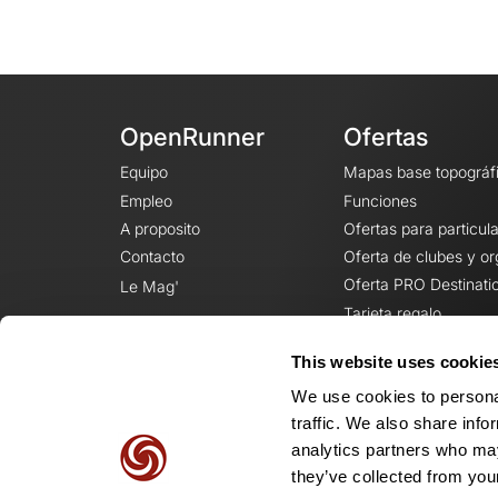
OpenRunner
Ofertas
Equipo
Mapas base topográf
Empleo
Funciones
A proposito
Ofertas para particul
Contacto
Oferta de clubes y o
Oferta PRO Destinati
Le Mag'
Tarjeta regalo
This website uses cookie
We use cookies to personal
traffic. We also share info
analytics partners who may
they’ve collected from your