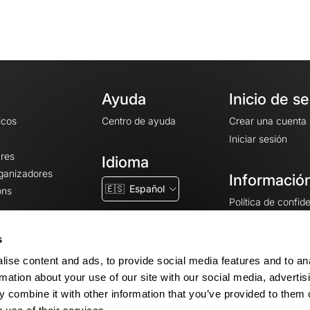
Ayuda
Inicio de s
icos
Centro de ayuda
Crear una cuenta
Iniciar sesión
ares
Idioma
rganizadores
Información
🇪🇸
Español
ons
Política de confid
Condiciones gener
CGU
s
Avisos legales
ise content and ads, to provide social media features and to an
Configuración de 
rmation about your use of our site with our social media, advertis
 combine it with other information that you’ve provided to them o