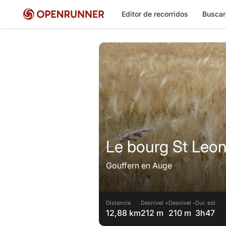
Editor de recorridos
Buscar
Le bourg St Leo
Gouffern en Auge
Distancia
Desnivel +
Desnivel -
Dur. est.
12,88 km
212 m
210 m
3h47