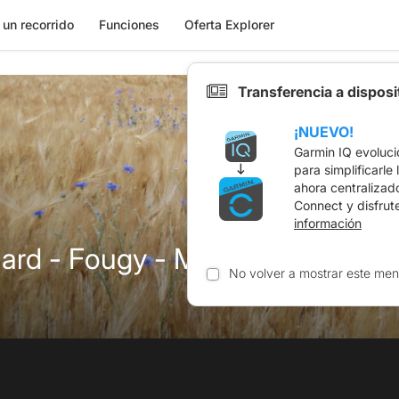
 un recorrido
Funciones
Oferta Explorer
Transferencia a dispos
¡NUEVO!
Garmin IQ evoluci
para simplificarle
ahora centralizad
Connect y disfrut
información
nard - Fougy - MG
No volver a mostrar este men