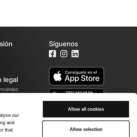
esión
Síguenos
 legal
encialidad
ales de venta
Allow all cookies
alyse our
cookies
ing and
Allow selection
r that