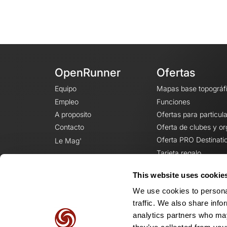
OpenRunner
Ofertas
Equipo
Mapas base topográf
Empleo
Funciones
A proposito
Ofertas para particul
Contacto
Oferta de clubes y o
Oferta PRO Destinati
Le Mag'
Tarjeta regalo
This website uses cookie
We use cookies to personal
traffic. We also share info
analytics partners who may