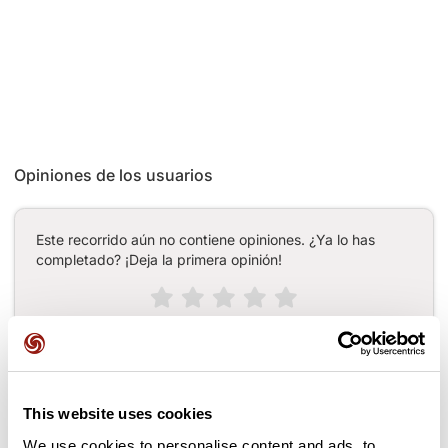
Opiniones de los usuarios
Este recorrido aún no contiene opiniones. ¿Ya lo has
completado? ¡Deja la primera opinión!
Añadir una opinión
This website uses cookies
Puertos a lo largo de la ruta
We use cookies to personalise content and ads, to