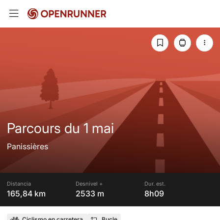
Parcours du 1 mai
Panissières
Distancia
Desnivel +
Dur. est.
165,84 km
2533 m
8h09
Ciclismo en carretera
Bucle