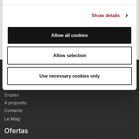
Fecha de creación del recorrido: 26 de abril de 2023 5:51:18.
Show details
Última actualización de la ficha de ruta: 1 de mayo de 2023 5:13:39.
Identificador del recorrido: 16629366
Allow all cookies
Allow selection
OpenRunner
Use necessary cookies only
Equipo
Empleo
A proposito
Contacto
Le Mag'
Ofertas