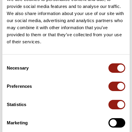
provide social media features and to analyse our traffic.
83 km
Col de la Cambuse
707 m
We also share information about your use of our site with
our social media, advertising and analytics partners who
may combine it with other information that you’ve
103 km
Col de la Croix de l'Orme
730 m
provided to them or that they’ve collected from your use
of their services.
108 km
Col du Pilon
727 m
122 km
Col des Sauvages
723 m
Consent
Necessary
Selection
126 km
Col du Pin Bouchain
759 m
Puertos extraídos del catálogo del Club des Cent Cols
Preferences
Resumen
Statistics
Descubre este recorrido de bicicleta de 165,8 km cerca de
Panissières. Presenta un desnivel acumulado de más de
2530m. Calcula unas 8 horas y 9 minutos para completar esta
Marketing
ruta.