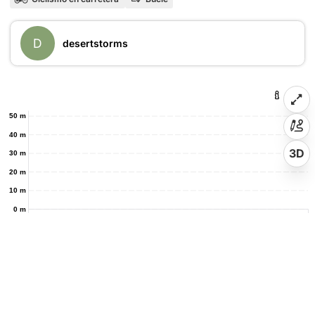
D
desertstorms
50 m
40 m
3D
30 m
20 m
10 m
0 m