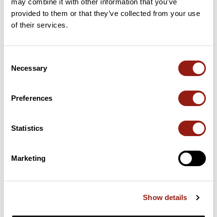
may combine it with other information that you’ve
provided to them or that they’ve collected from your use
47 km
Col de la Plantade
871 m
of their services.
Puertos extraídos del catálogo del Club des Cent Cols
Consent
Necessary
Selection
Resumen
Descubre este recorrido de gravel de 92,1 km cerca de
Bellerive-sur-Allier. Este recorrido transcurre durante 87,4 km
Preferences
por carreteras. Presenta un desnivel acumulado de más de
910m. Calcula unas 5 horas y 41 minutos para completar esta
ruta.
Statistics
Fecha de creación del recorrido: 26 de abril de 2023 19:54:25.
Marketing
Última actualización de la ficha de ruta: 30 de abril de 2023 7:10:50.
Identificador del recorrido: 16635537
Show details