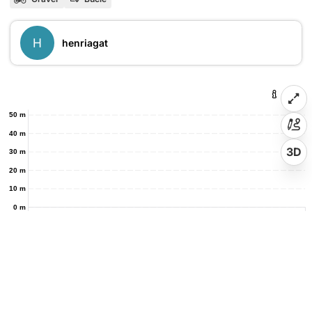
H
henriagat
50 m
40 m
3D
30 m
20 m
10 m
0 m