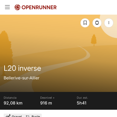
L20 inverse
Bellerive-sur-Allier
Distancia
Desnivel +
Dur. est.
92,08 km
916 m
5h41
Gravel
Bucle