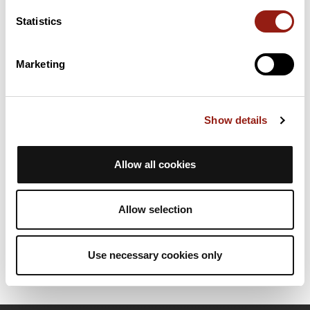
29 km
Biereck
587 m
Statistics
32 km
Sattellege
443 m
Marketing
Puertos extraídos del catálogo del Club des Cent Cols
Resumen
Show details
Descubre este recorrido de gravel de 37,4 km cerca de Haslach
im Kinzigtal. Presenta un desnivel acumulado de más de 890m.
Calcula unas 2 horas y 38 minutos para completar esta ruta.
Allow all cookies
Fecha de creación del recorrido: 27 de abril de 2023 6:43:11.
Allow selection
Última actualización de la ficha de ruta: 30 de mayo de 2023 11:55:37.
Identificador del recorrido: 16636658
Use necessary cookies only