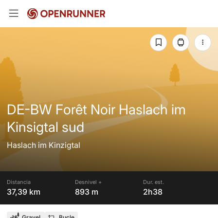
DE-BW Forêt Noir Haslach im
Kinsigtal sud
Haslach im Kinzigtal
Distancia
Desnivel +
Dur. est.
37,39 km
893 m
2h38
Gravel
Bucle