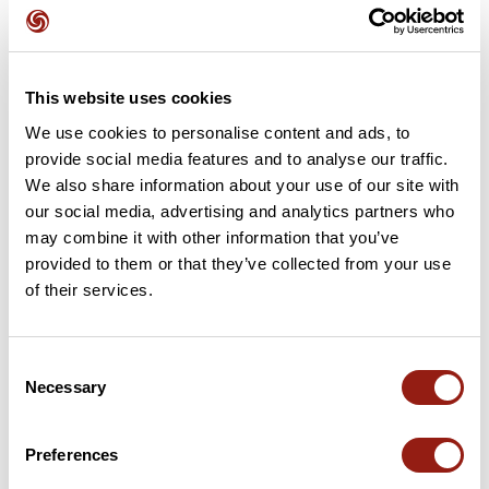
Añadir una opinión
This website uses cookies
Puertos a lo largo de la ruta
We use cookies to personalise content and ads, to
provide social media features and to analyse our traffic.
6 km
Birklesattel
375 m
We also share information about your use of our site with
our social media, advertising and analytics partners who
7 km
Grandeckle
442 m
may combine it with other information that you’ve
provided to them or that they’ve collected from your use
8 km
Nautensattel
556 m
of their services.
16 km
Schmiedebure Eck
532 m
Consent
Necessary
Selection
19 km
Passhöhe Heidburg
530 m
26 km
Eck
546 m
Preferences