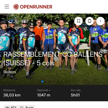
RASSEMBLEMENT CC BALLENS
(SUISSE) - 5 cols
Ballens
Distancia
Desnivel +
Dur. est.
36,03 km
1047 m
5h01
BTT
Bucle