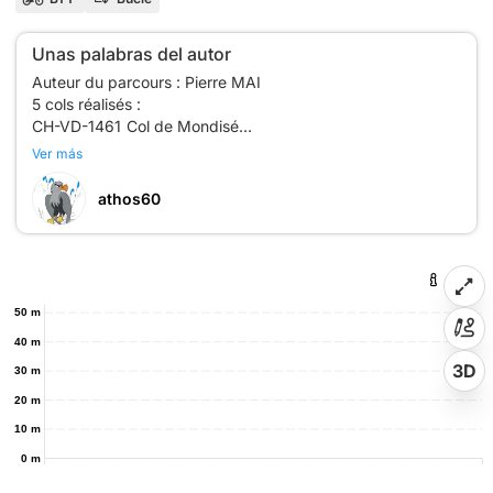
Unas palabras del autor
Auteur du parcours : Pierre MAI
5 cols réalisés :
CH-VD-1461 Col de Mondisé
CH-VD-1563 Col du Sorcier
Ver más
CH-VD-1569 Col des Combes
CH-VD-1504 Collet du Cunay
athos60
CH-VD-1492 Col des Monts de Bière
Plus d'informations sur : https://love-
50 m
40 m
3D
30 m
20 m
10 m
0 m