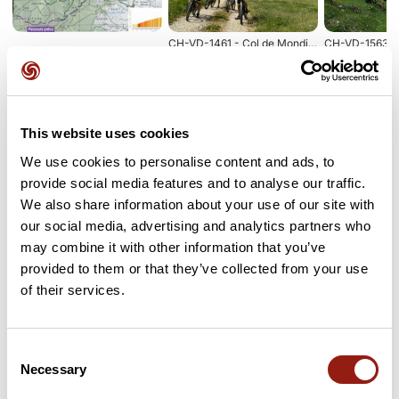
CH-VD-1461 - Col de Mondisé
CH-VD-1563 - 
Opiniones de los usuarios
This website uses cookies
Este recorrido aún no contiene opiniones. ¿Ya lo has
We use cookies to personalise content and ads, to
completado? ¡Deja la primera opinión!
provide social media features and to analyse our traffic.
We also share information about your use of our site with
our social media, advertising and analytics partners who
may combine it with other information that you’ve
Añadir una opinión
provided to them or that they’ve collected from your use
of their services.
Puertos a lo largo de la ruta
Consent
Necessary
Selection
13 km
Col de Mondisé
1461 m