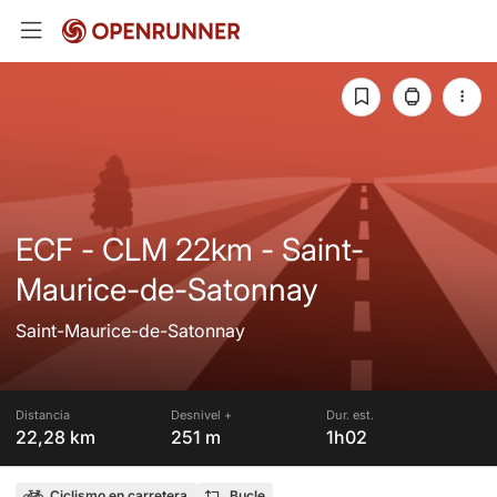
ECF - CLM 22km - Saint-
Maurice-de-Satonnay
Saint-Maurice-de-Satonnay
Distancia
Desnivel +
Dur. est.
22,28 km
251 m
1h02
Ciclismo en carretera
Bucle