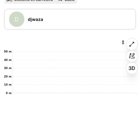
D
djwaza
50 m
40 m
3D
30 m
20 m
10 m
0 m