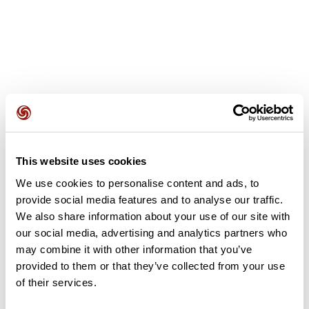
Opiniones de los usuarios
This website uses cookies
Este recorrido aún no contiene opiniones. ¿Ya lo has
completado? ¡Deja la primera opinión!
We use cookies to personalise content and ads, to
provide social media features and to analyse our traffic.
We also share information about your use of our site with
our social media, advertising and analytics partners who
Añadir una opinión
may combine it with other information that you’ve
provided to them or that they’ve collected from your use
of their services.
Resumen