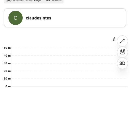
C
claudesintes
50 m
40 m
3D
30 m
20 m
10 m
0 m