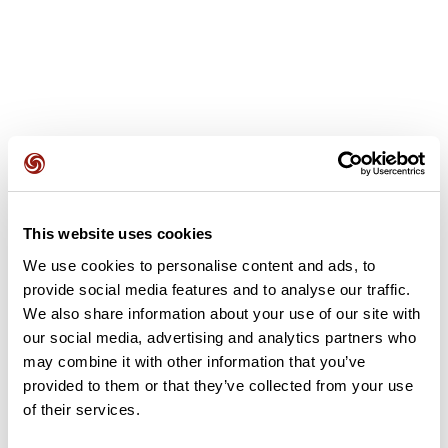
Opiniones de los usuarios
This website uses cookies
Este recorrido aún no contiene opiniones. ¿Ya lo has
completado? ¡Deja la primera opinión!
We use cookies to personalise content and ads, to
provide social media features and to analyse our traffic.
We also share information about your use of our site with
our social media, advertising and analytics partners who
Añadir una opinión
may combine it with other information that you’ve
provided to them or that they’ve collected from your use
of their services.
Resumen