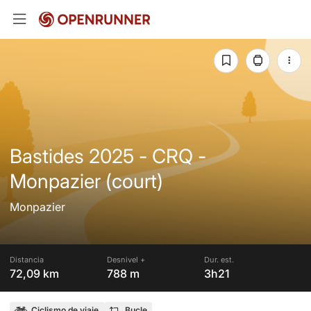
Bastides 2025 - CRQ -
Monpazier (court)
Monpazier
Distancia
Desnivel +
Dur. est.
72,09 km
788 m
3h21
Ciclismo de viaje
Bucle