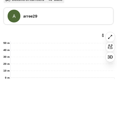
A
arree29
50 m
40 m
3D
30 m
20 m
10 m
0 m