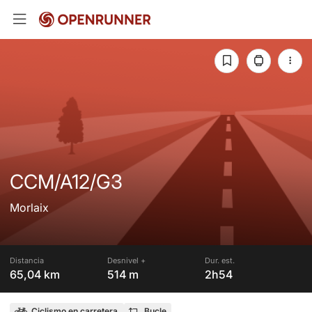
CCM/A12/G3
Morlaix
Distancia
Desnivel +
Dur. est.
65,04 km
514 m
2h54
Ciclismo en carretera
Bucle