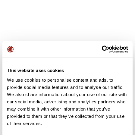
Opiniones de los usuarios
This website uses cookies
Este recorrido aún no contiene opiniones. ¿Ya lo has
completado? ¡Deja la primera opinión!
We use cookies to personalise content and ads, to
provide social media features and to analyse our traffic.
We also share information about your use of our site with
our social media, advertising and analytics partners who
Añadir una opinión
may combine it with other information that you’ve
provided to them or that they’ve collected from your use
of their services.
Resumen