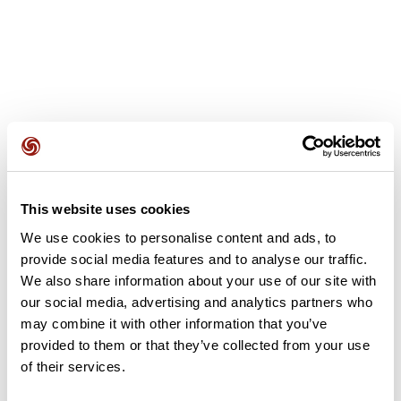
Opiniones de los usuarios
This website uses cookies
Este recorrido aún no contiene opiniones. ¿Ya lo has
completado? ¡Deja la primera opinión!
We use cookies to personalise content and ads, to
provide social media features and to analyse our traffic.
We also share information about your use of our site with
our social media, advertising and analytics partners who
Añadir una opinión
may combine it with other information that you’ve
provided to them or that they’ve collected from your use
of their services.
Resumen