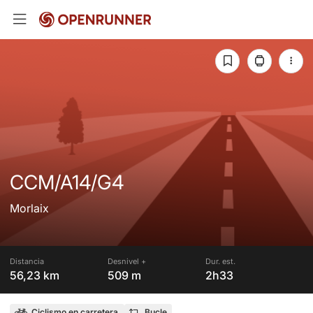
CCM/A14/G4
Morlaix
Distancia
Desnivel +
Dur. est.
56,23 km
509 m
2h33
Ciclismo en carretera
Bucle