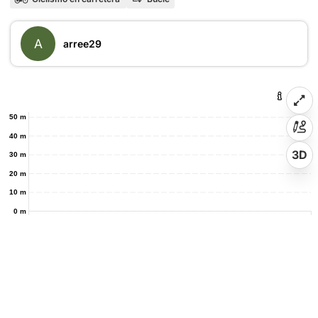
A
arree29
50 m
40 m
3D
30 m
20 m
10 m
0 m