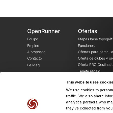
OpenRunner
Ofertas
Equipo
Mapas base topográf
Empleo
Funciones
A proposito
Ofertas para particul
Contacto
Oferta de clubes y o
Oferta PRO Destinati
Le Mag'
Tarjeta regalo
This website uses cookie
We use cookies to personal
traffic. We also share info
analytics partners who may
they’ve collected from your