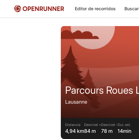
Editor de recorridos
Buscar
Parcours Roues L
Lausanne
Distancia
Desnivel +
Desnivel -
Dur. est.
4,94 km
84 m
78 m
14min