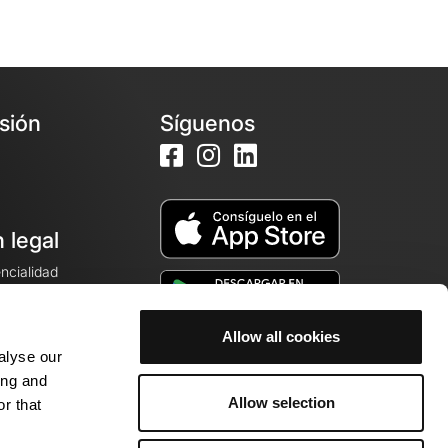
esión
Síguenos
 legal
encialidad
ales de venta
Allow all cookies
alyse our
cookies
ing and
Allow selection
r that