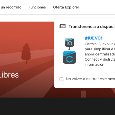
 un recorrido
Funciones
Oferta Explorer
Transferencia a dispos
¡NUEVO!
Garmin IQ evoluci
para simplificarle
ahora centralizad
Connect y disfrut
información
ibres
No volver a mostrar este men