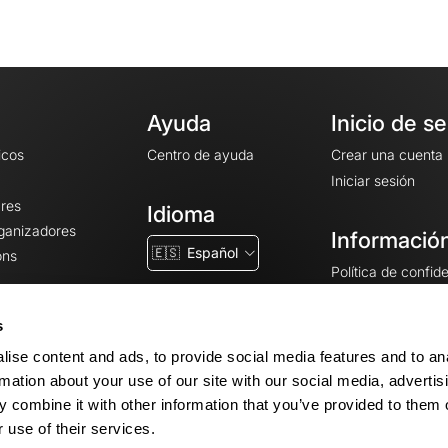
Ayuda
Inicio de s
icos
Centro de ayuda
Crear una cuenta
Iniciar sesión
ares
Idioma
rganizadores
Información
🇪🇸
Español
ons
Política de confid
Condiciones gener
CGU
s
Avisos legales
ise content and ads, to provide social media features and to an
Configuración de 
rmation about your use of our site with our social media, advertis
 combine it with other information that you’ve provided to them o
 use of their services.