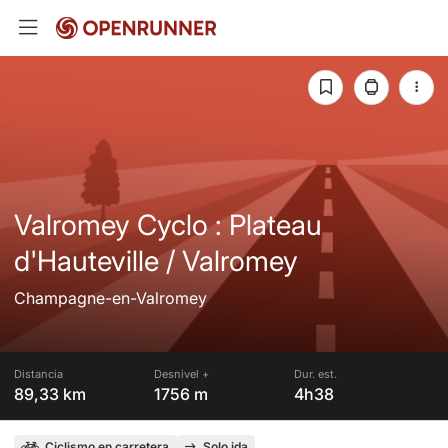
Valromey Cyclo : Plateau
d'Hauteville / Valromey
Champagne-en-Valromey
Distancia
Desnivel +
Dur. est.
89,33 km
1756 m
4h38
Ciclismo en carretera
Solo ida