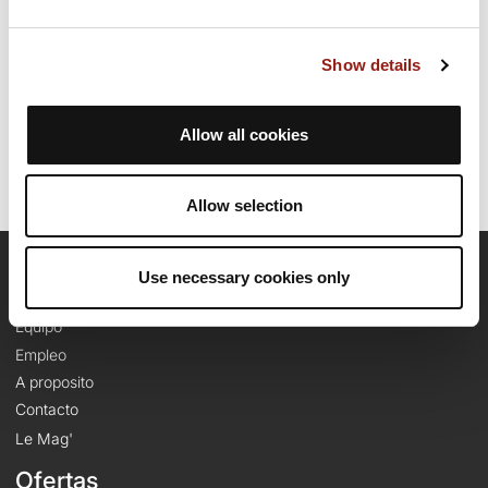
completar esta ruta.
Show details
Fecha de creación del recorrido: 13 de agosto de 2023 14:47:19.
Última actualización de la ficha de ruta: 13 de agosto de 2023 14:48:45.
Identificador del recorrido: 17425412
Allow all cookies
Allow selection
Use necessary cookies only
OpenRunner
Equipo
Empleo
A proposito
Contacto
Le Mag'
Ofertas