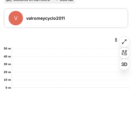
V
valromeycyclo2011
50 m
40 m
3D
30 m
20 m
10 m
0 m