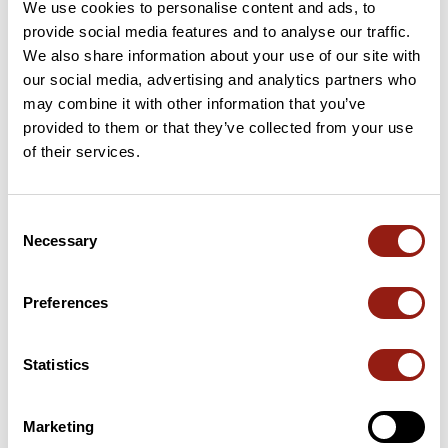
We use cookies to personalise content and ads, to
provide social media features and to analyse our traffic.
23 km
Col de la Berche
864 m
We also share information about your use of our site with
our social media, advertising and analytics partners who
32 km
Golet du Tillet
784 m
may combine it with other information that you’ve
provided to them or that they’ve collected from your use
43 km
Col de Pisseloup
968 m
of their services.
58 km
Col de Belle Roche
1056 m
Consent
Necessary
63 km
Golet Géla
937 m
Selection
Puertos extraídos del catálogo del Club des Cent Cols
Preferences
Resumen
Statistics
Descubre este recorrido de bicicleta de 89,3 km cerca de
Champagne-en-Valromey. Este recorrido transcurre durante
88,7 km por carreteras. Presenta un desnivel acumulado de
Marketing
más de 1750m. Calcula unas 4 horas y 38 minutos para