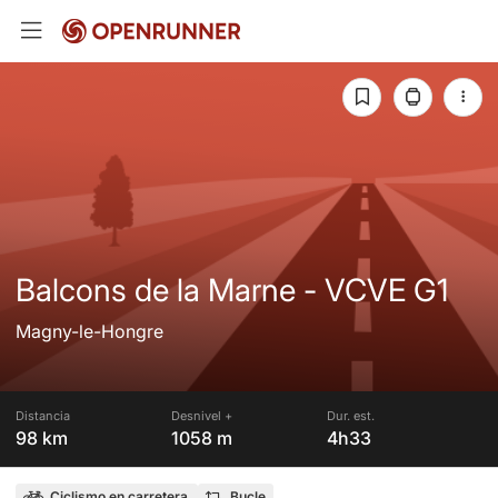
Balcons de la Marne - VCVE G1
Magny-le-Hongre
Distancia
Desnivel +
Dur. est.
98 km
1058 m
4h33
Ciclismo en carretera
Bucle