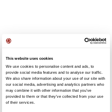
Opiniones de los usuarios
This website uses cookies
Este recorrido aún no contiene opiniones. ¿Ya lo has
completado? ¡Deja la primera opinión!
We use cookies to personalise content and ads, to
provide social media features and to analyse our traffic.
We also share information about your use of our site with
our social media, advertising and analytics partners who
Añadir una opinión
may combine it with other information that you’ve
provided to them or that they’ve collected from your use
of their services.
Resumen