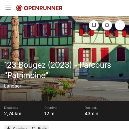
123 Bougez (2023) - Parcours
"Patrimoine"
Landser
Distancia
Desnivel +
Dur. est.
2,74 km
12 m
43min
Caminar
Bucle