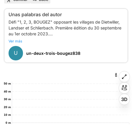
Unas palabras del autor
Défi "1, 2, 3, BOUGEZ" opposant les villages de Dietwiller,
Landser et Schlierbach. Première édition du 30 septembre
au 1er octobre 2023.
Venez participer pour désigner le village le plus sportif !
Ver más
Partez à la découverte du patrimoine du village au travers
U
un-deux-trois-bougez838
50 m
40 m
3D
30 m
20 m
10 m
0 m