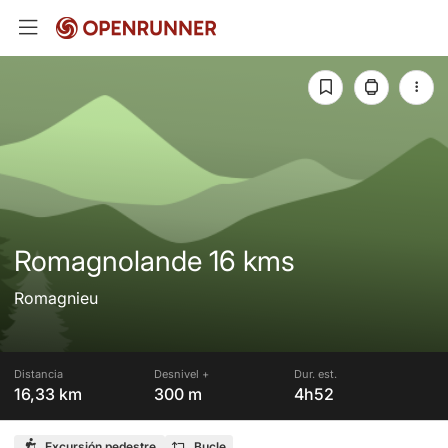
Romagnolande 16 kms
Romagnieu
Distancia
Desnivel +
Dur. est.
16,33 km
300 m
4h52
Excursión pedestre
Bucle