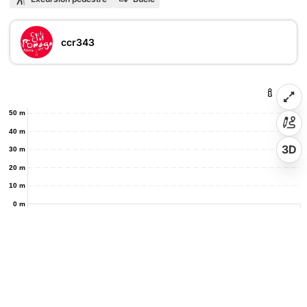
ccr343
50 m
40 m
3D
30 m
20 m
10 m
0 m