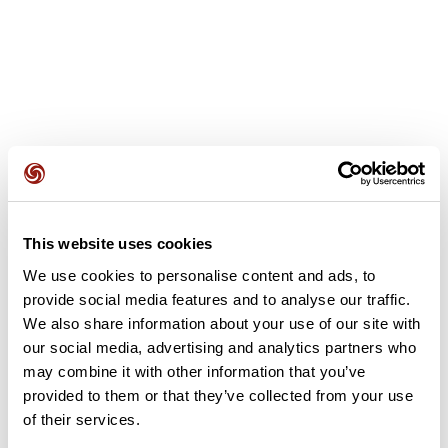
Opiniones de los usuarios
Este recorrido aún no contiene opiniones. ¿Ya lo has
This website uses cookies
completado? ¡Deja la primera opinión!
We use cookies to personalise content and ads, to
provide social media features and to analyse our traffic.
We also share information about your use of our site with
Añadir una opinión
our social media, advertising and analytics partners who
may combine it with other information that you’ve
provided to them or that they’ve collected from your use
of their services.
Resumen