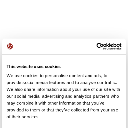
Opiniones de los usuarios
This website uses cookies
Este recorrido aún no contiene opiniones. ¿Ya lo has
completado? ¡Deja la primera opinión!
We use cookies to personalise content and ads, to
provide social media features and to analyse our traffic.
We also share information about your use of our site with
our social media, advertising and analytics partners who
Añadir una opinión
may combine it with other information that you’ve
provided to them or that they’ve collected from your use
of their services.
Resumen