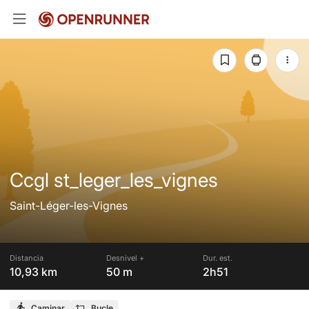
Ccgl st_leger_les_vignes
Saint-Léger-les-Vignes
Distancia
Desnivel +
Dur. est.
10,93 km
50 m
2h51
Caminar
Bucle