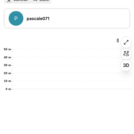
P
pascale071
50 m
40 m
3D
30 m
20 m
10 m
0 m