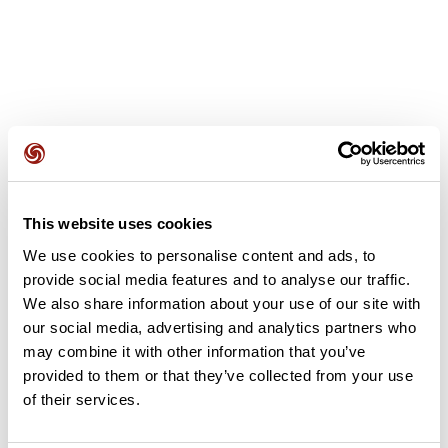
Opiniones de los usuarios
This website uses cookies
Este recorrido aún no contiene opiniones. ¿Ya lo has
We use cookies to personalise content and ads, to
completado? ¡Deja la primera opinión!
provide social media features and to analyse our traffic.
We also share information about your use of our site with
our social media, advertising and analytics partners who
Añadir una opinión
may combine it with other information that you’ve
provided to them or that they’ve collected from your use
of their services.
Resumen