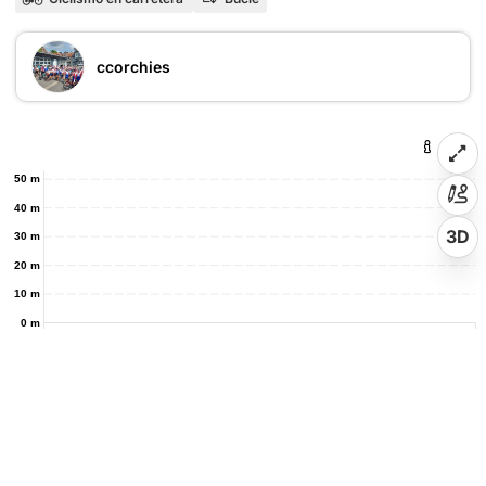
ccorchies
50 m
40 m
3D
30 m
20 m
10 m
0 m