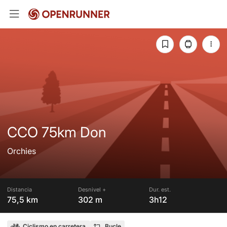
CCO 75km Don
Orchies
Distancia
Desnivel +
Dur. est.
75,5 km
302 m
3h12
Ciclismo en carretera
Bucle