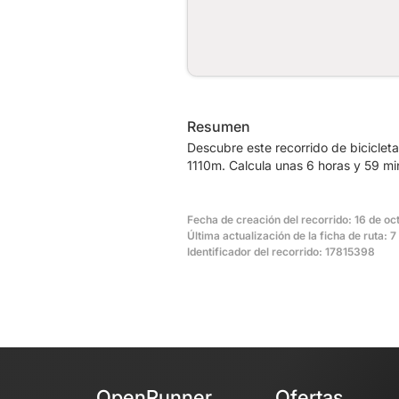
Resumen
Descubre este recorrido de bicicle
1110m. Calcula unas 6 horas y 59 mi
Fecha de creación del recorrido: 16 de oc
Última actualización de la ficha de ruta: 
Identificador del recorrido: 17815398
OpenRunner
Ofertas