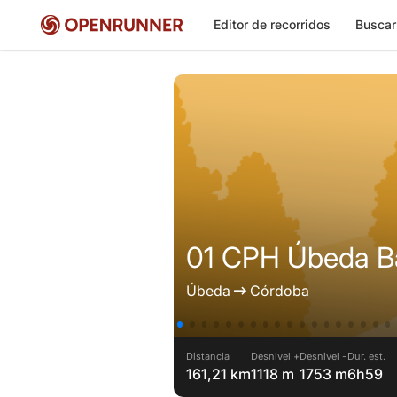
Editor de recorridos
Buscar
01 CPH Úbeda B
Úbeda
Córdoba
Distancia
Desnivel +
Desnivel -
Dur. est.
161,21 km
1118 m
1753 m
6h59