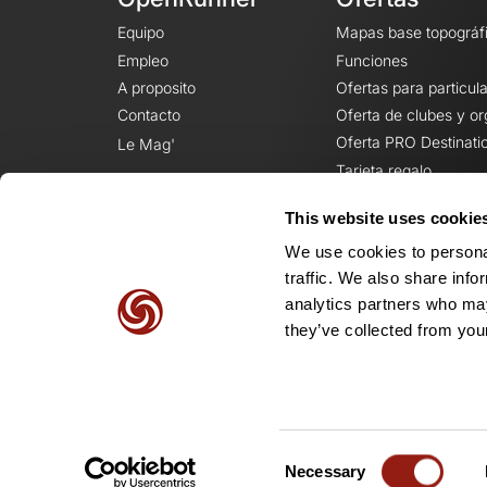
Equipo
Mapas base topográf
Empleo
Funciones
A proposito
Ofertas para particul
Contacto
Oferta de clubes y o
Oferta PRO Destinati
Le Mag'
Tarjeta regalo
This website uses cookie
We use cookies to personal
traffic. We also share info
analytics partners who may
they’ve collected from your
Consent
Necessary
Selection