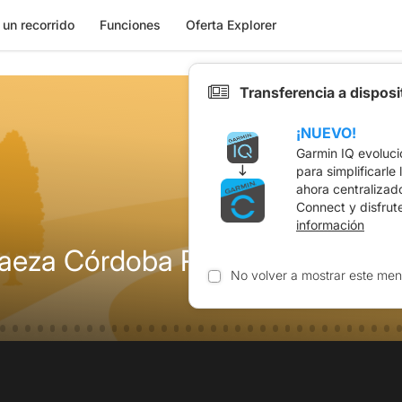
 un recorrido
Funciones
Oferta Explorer
Transferencia a dispos
¡NUEVO!
Garmin IQ evoluci
para simplificarle
ahora centralizad
Connect y disfrut
información
aeza Córdoba REALIZADA y cor
No volver a mostrar este men