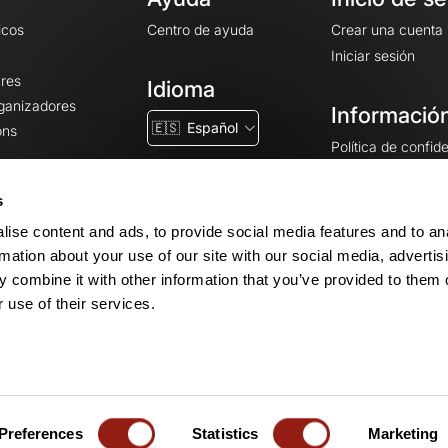
icos
Centro de ayuda
Crear una cuenta
Iniciar sesión
ares
Idioma
rganizadores
Información
🇪🇸
Español
ons
Política de confid
Condiciones gener
CGU
s
Avisos legales
ise content and ads, to provide social media features and to an
Configuración de 
rmation about your use of our site with our social media, advertis
 combine it with other information that you’ve provided to them o
 use of their services.
© 2026 OpenRunner - Versión 7.31.3
Crea una cuenta
y únete a una comun
Preferences
Statistics
Marketing