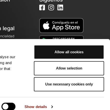
 legal
encialidad
ales de venta
Allow all cookies
alyse our
cookies
ing and
Allow selection
r that
Use necessary cookies only
idad de entusiastas.
Show details