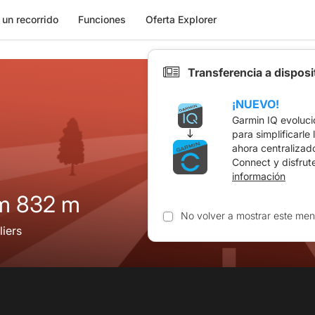
 un recorrido
Funciones
Oferta Explorer
Transferencia a dispos
¡NUEVO!
Garmin IQ evoluci
para simplificarle
ahora centralizad
Connect y disfrut
información
m 832 m
No volver a mostrar este men
liers