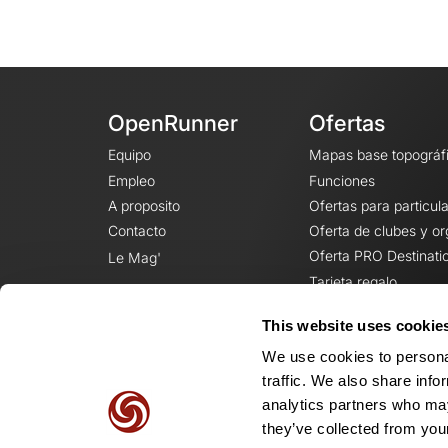
OpenRunner
Ofertas
Equipo
Mapas base topográf
Empleo
Funciones
A proposito
Ofertas para particul
Contacto
Oferta de clubes y o
Oferta PRO Destinati
Le Mag'
Tarjeta regalo
This website uses cookie
We use cookies to personal
traffic. We also share info
analytics partners who may
they’ve collected from your