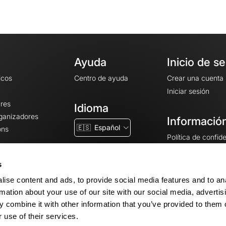
Ayuda
Inicio de s
icos
Centro de ayuda
Crear una cuenta
Iniciar sesión
ares
Idioma
rganizadores
Información
🇪🇸
Español
ons
Política de confid
Condiciones gener
CGU
s
Avisos legales
ise content and ads, to provide social media features and to an
Configuración de 
rmation about your use of our site with our social media, advertis
 combine it with other information that you’ve provided to them o
 use of their services.