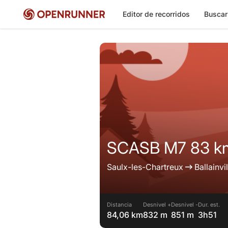
Editor de recorridos
Buscar
SCASB M7 83 k
Saulx-les-Chartreux
Ballainvil
Distancia
Desnivel +
Desnivel -
Dur. est.
84,06 km
832 m
851 m
3h51