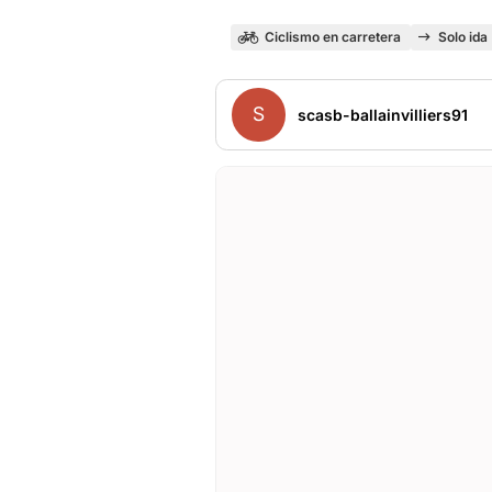
Ciclismo en carretera
Solo ida
S
scasb-ballainvilliers91