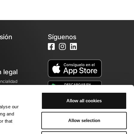
esión
Síguenos
 legal
encialidad
ales de venta
Allow all cookies
alyse our
cookies
ing and
Allow selection
r that