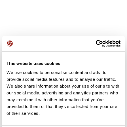
Opiniones de los usuarios
This website uses cookies
Este recorrido aún no contiene opiniones. ¿Ya lo has
We use cookies to personalise content and ads, to
completado? ¡Deja la primera opinión!
provide social media features and to analyse our traffic.
We also share information about your use of our site with
our social media, advertising and analytics partners who
Añadir una opinión
may combine it with other information that you’ve
provided to them or that they’ve collected from your use
of their services.
Resumen