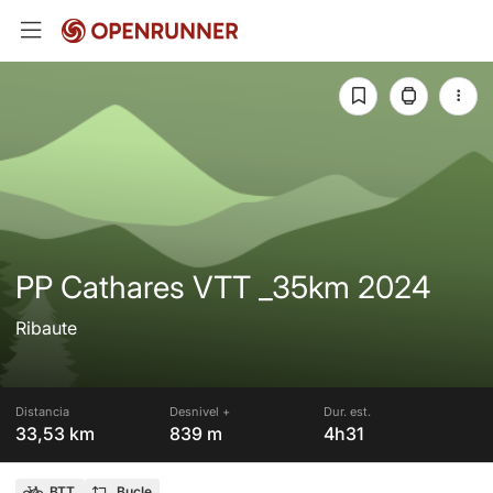
PP Cathares VTT _35km 2024
Ribaute
Distancia
Desnivel +
Dur. est.
33,53 km
839 m
4h31
BTT
Bucle