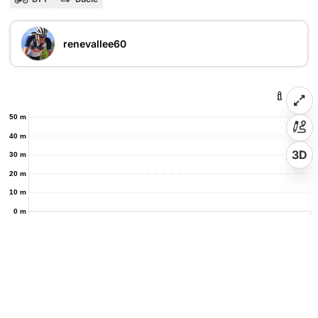
renevallee60
50 m
40 m
3D
30 m
20 m
10 m
0 m