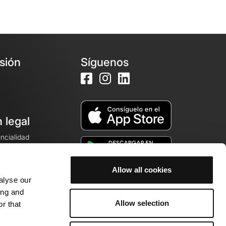
esión
Síguenos
 legal
encialidad
ales de venta
Allow all cookies
alyse our
cookies
ing and
Allow selection
r that