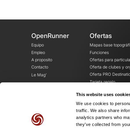
OpenRunner
Ofertas
Equipo
Mapas base topográf
Empleo
Funciones
A proposito
Ofertas para particul
Contacto
Oferta de clubes y o
Oferta PRO Destinati
Le Mag'
Tarjeta regalo
This website uses cookie
We use cookies to personal
traffic. We also share info
analytics partners who may
they’ve collected from your