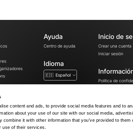
Ayuda
Inicio de s
icos
Centro de ayuda
Crear una cuenta
Iniciar sesión
ares
Idioma
rganizadores
Información
🇪🇸
Español
ons
Política de confid
Condiciones gener
CGU
s
Avisos legales
ise content and ads, to provide social media features and to an
Configuración de 
rmation about your use of our site with our social media, advertis
 combine it with other information that you’ve provided to them o
 use of their services.