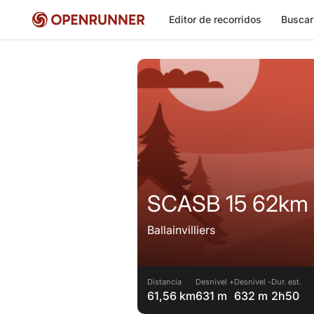
Editor de recorridos
Buscar
SCASB 15 62km
Ballainvilliers
Distancia
Desnivel +
Desnivel -
Dur. est.
61,56 km
631 m
632 m
2h50