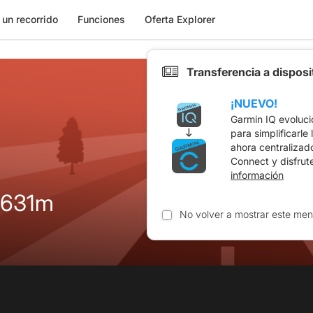
 un recorrido
Funciones
Oferta Explorer
Transferencia a dispos
¡NUEVO!
Garmin IQ evoluci
para simplificarle
ahora centralizad
Connect y disfrut
información
 631m
No volver a mostrar este men