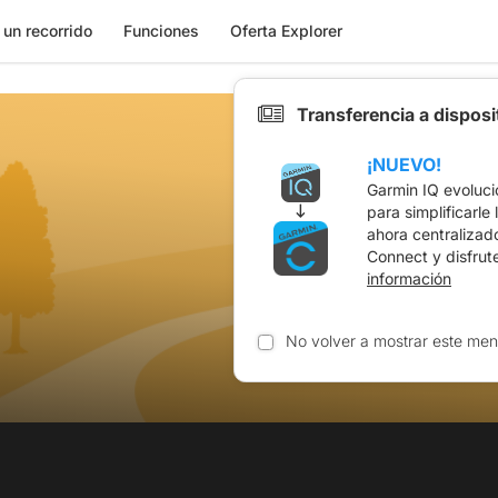
 un recorrido
Funciones
Oferta Explorer
Transferencia a dispos
¡NUEVO!
Garmin IQ evoluci
para simplificarle
ahora centralizad
Connect y disfrut
información
No volver a mostrar este men