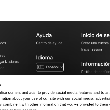
Ayuda
Inicio de s
icos
Centro de ayuda
Crear una cuenta
Iniciar sesión
ares
Idioma
rganizadores
Información
🇪🇸
Español
ons
Política de confid
Condiciones gener
CGU
s
Avisos legales
ise content and ads, to provide social media features and to an
Configuración de 
rmation about your use of our site with our social media, advertis
 combine it with other information that you’ve provided to them o