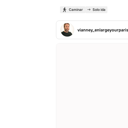
Caminar
Solo ida
vianney_enlargeyourpari