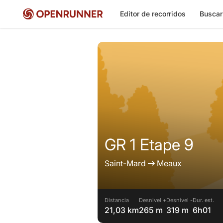
Editor de recorridos
Buscar
GR 1 Etape 9
Saint-Mard
Meaux
Distancia
Desnivel +
Desnivel -
Dur. est.
21,03 km
265 m
319 m
6h01