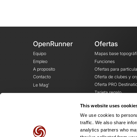
OpenRunner
Ofertas
Equipo
Mapas base topográf
Empleo
Funciones
A proposito
Ofertas para particul
Contacto
Oferta de clubes y o
Oferta PRO Destinati
Le Mag'
Tarjeta regalo
This website uses cookie
We use cookies to personal
traffic. We also share info
analytics partners who may