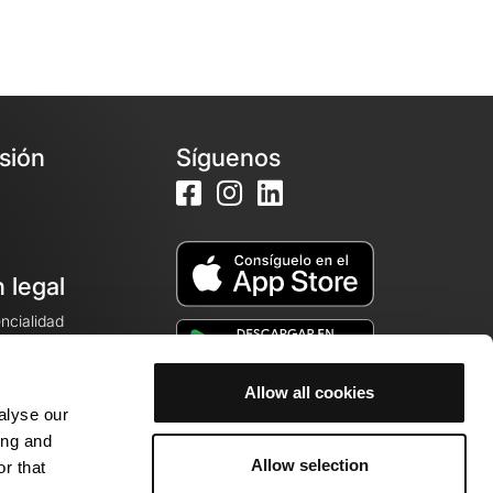
esión
Síguenos
 legal
encialidad
ales de venta
Allow all cookies
alyse our
cookies
ing and
Allow selection
r that