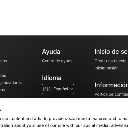
Ayuda
Inicio de s
icos
Centro de ayuda
Crear una cuenta
Iniciar sesión
ares
Idioma
rganizadores
Información
🇪🇸
Español
ons
Política de confid
Condiciones gener
CGU
s
Avisos legales
ise content and ads, to provide social media features and to an
Configuración de 
rmation about your use of our site with our social media, advertis