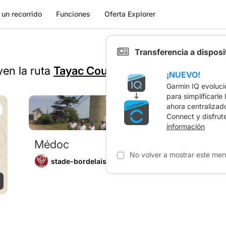
 un recorrido
Funciones
Oferta Explorer
Transferencia a dispos
yen la ruta
Tayac Court
¡NUEVO!
Garmin IQ evoluci
para simplificarle
ahora centralizad
Connect y disfrut
87
recorridos
información
Médoc
No volver a mostrar este men
stade-bordelais-cyclo