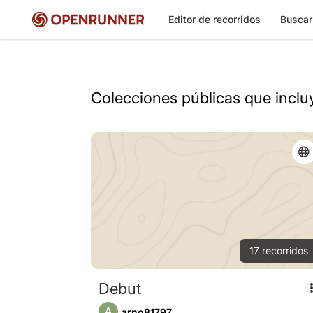
Editor de recorridos
Buscar
Colecciones públicas que inclu
17
recorridos
Debut
A
arno81797