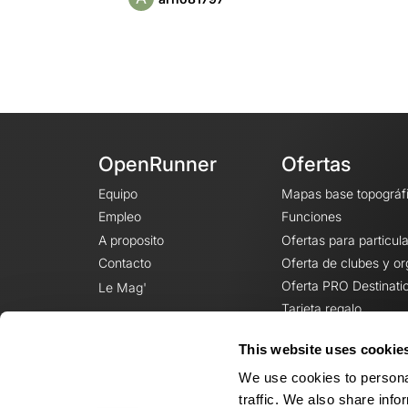
OpenRunner
Ofertas
Equipo
Mapas base topográf
Empleo
Funciones
A proposito
Ofertas para particul
Contacto
Oferta de clubes y o
Oferta PRO Destinati
Le Mag'
Tarjeta regalo
This website uses cookie
We use cookies to personal
traffic. We also share info