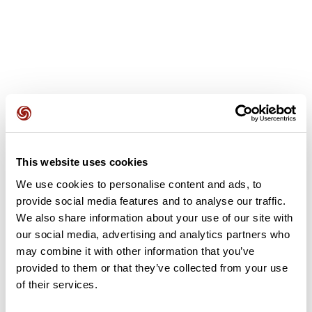
Opiniones de los usuarios
This website uses cookies
Este recorrido aún no contiene opiniones. ¿Ya lo has
completado? ¡Deja la primera opinión!
We use cookies to personalise content and ads, to
provide social media features and to analyse our traffic.
We also share information about your use of our site with
our social media, advertising and analytics partners who
Añadir una opinión
may combine it with other information that you’ve
provided to them or that they’ve collected from your use
of their services.
Resumen