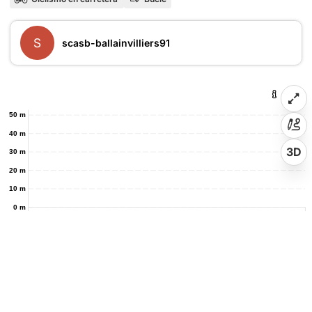
S
scasb-ballainvilliers91
50 m
40 m
3D
30 m
20 m
10 m
0 m