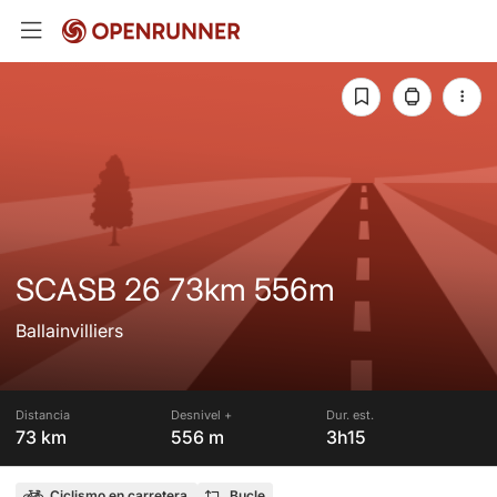
SCASB 26 73km 556m
Ballainvilliers
Distancia
Desnivel +
Dur. est.
73 km
556 m
3h15
Ciclismo en carretera
Bucle