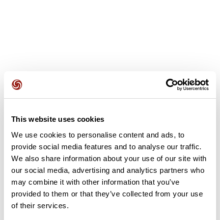
Opiniones de los usuarios
Este recorrido aún no contiene opiniones. ¿Ya lo has
This website uses cookies
completado? ¡Deja la primera opinión!
We use cookies to personalise content and ads, to
provide social media features and to analyse our traffic.
We also share information about your use of our site with
Añadir una opinión
our social media, advertising and analytics partners who
may combine it with other information that you’ve
provided to them or that they’ve collected from your use
of their services.
Resumen