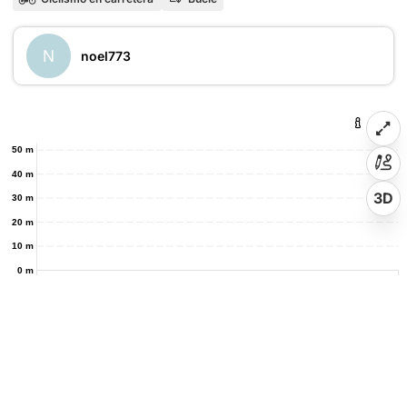
N
noel773
50 m
40 m
3D
30 m
20 m
10 m
0 m