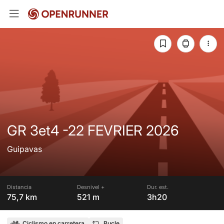
GR 3et4 -22 FEVRIER 2026
Guipavas
Distancia
Desnivel +
Dur. est.
75,7 km
521 m
3h20
Ciclismo en carretera
Bucle