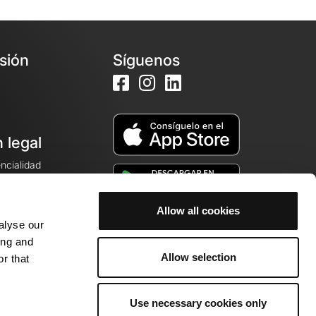
esión
Síguenos
 legal
encialidad
ales de venta
Allow all cookies
alyse our
cookies
ing and
Allow selection
r that
Use necessary cookies only