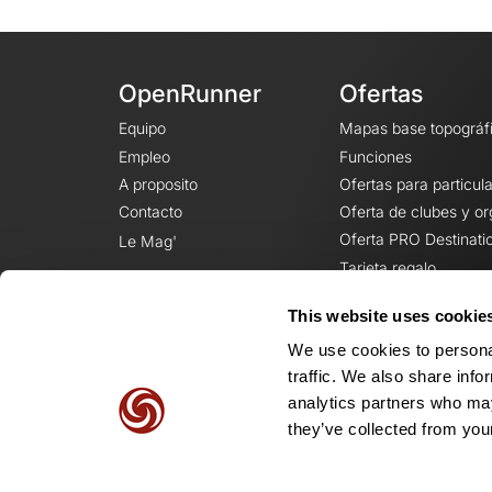
OpenRunner
Ofertas
Equipo
Mapas base topográf
Empleo
Funciones
A proposito
Ofertas para particul
Contacto
Oferta de clubes y o
Oferta PRO Destinati
Le Mag'
Tarjeta regalo
This website uses cookie
We use cookies to personal
traffic. We also share info
analytics partners who may
they’ve collected from your