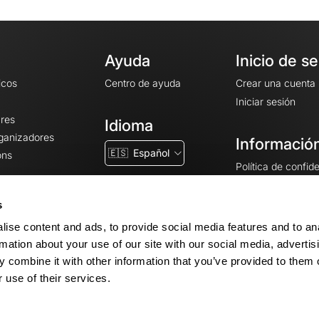
Ayuda
Inicio de s
icos
Centro de ayuda
Crear una cuenta
Iniciar sesión
ares
Idioma
rganizadores
Información
🇪🇸
Español
ons
Política de confid
Condiciones gener
CGU
s
Avisos legales
ise content and ads, to provide social media features and to an
Configuración de 
rmation about your use of our site with our social media, advertis
 combine it with other information that you’ve provided to them o
 use of their services.
© 2026 OpenRunner - Versión 7.31.3