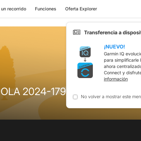
 un recorrido
Funciones
Oferta Explorer
Transferencia a dispos
¡NUEVO!
Garmin IQ evoluci
para simplificarle
ahora centralizad
Connect y disfrut
información
JOLA 2024-17943965
No volver a mostrar este men