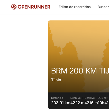
Editor de recorridos
Buscar
BRM 200 KM TI
Tíjola
Distancia
Desnivel +
Desnivel -
Dur. est.
203,91 km
4222 m
4216 m
10h41